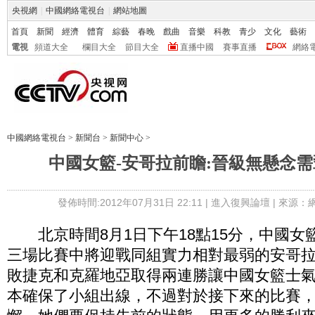
央視網
|
中國網絡電視台
|
網站地圖
首頁
新聞
經濟
體育
綜藝
春晚
戲曲
音樂
科教
青少
文化
藝術
電視
頻道大全
欄目大全
節目大全
直播中國
賽事直播
網絡
中國網絡電視台
>
新聞台
>
新聞中心
>
中國女籃-安哥拉前瞻:晉級無懸念
發佈時間:2012年07月31日 22:11 |
進入復興論壇
| 來源：
北京時間8月1日下午18點15分，中國女
三場比賽中將迎戰同組實力相對最弱的安哥
敗捷克和克羅地亞取得兩連勝讓中國女籃士
本確保了小組出線，不過對於接下來的比賽