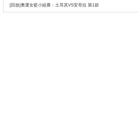
[回放]奧運女籃小組賽：土耳其VS安哥拉 第1節