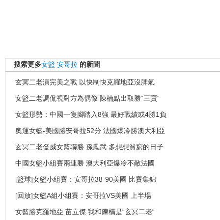
搜索更多
女籃
安哥拉
的新聞
玄冥二老演完美之戰 以快制快克羅地亞沒脾氣
女籃二老調侃視對方為偶像 陳楠點出取勝“三寶“
女籃形勢：中國一隻腳踏入8強 最好戰績或4勝1負
奧運女籃-美國勝安哥拉52分 法國爆冷勝澳大利亞
玄冥二老發威女籃聯勝 孫鳳武:多想想貧窮的日子
中國女籃小組賽兩連勝 澳大利亞爆冷不敵法國
[籃球]女籃小組賽：安哥拉38-90美國 比賽集錦
[回放]女籃A組小組賽：安哥拉VS美國 上半場
女籃勝克羅地亞 苗立傑:我和陳楠是“玄冥二老“