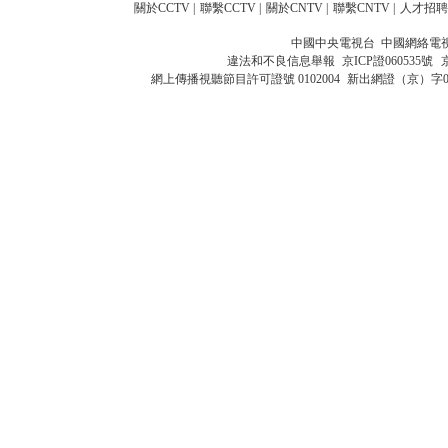
關於CCTV
|
聯繫CCTV
|
關於CNTV
|
聯繫CNTV
|
人才招聘
中國中央電視台 中國網絡電
違法和不良信息舉報
京ICP證060535號
網上傳播視聽節目許可證號 0102004
新出網證（京）字0