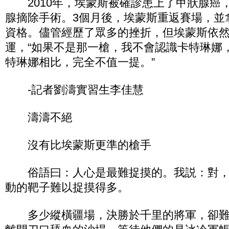
2010年，埃蒙斯被確診患上了甲狀腺癌，
腺摘除手術。3個月後，埃蒙斯重返賽場，並
資格。儘管經歷了眾多的挫折，但埃蒙斯依
運，“如果不是那一槍，我不會認識卡特琳娜
特琳娜相比，完全不值一提。”
-記者劉濤實習生李佳慧
濤濤不絕
沒有比埃蒙斯更準的槍手
俗語曰：人心是最難捉摸的。我説：對，
動的靶子難以捉摸得多。
多少縱橫疆場，決勝於千里的將軍，卻難