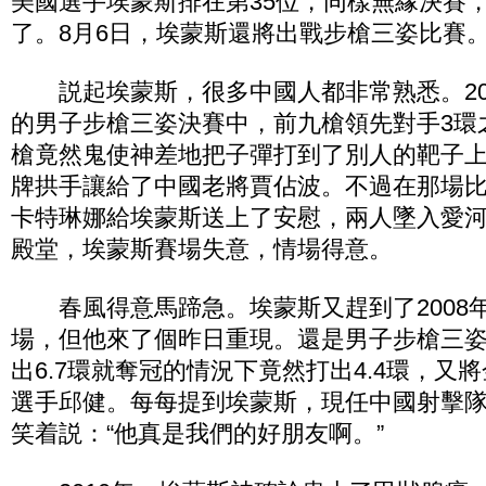
美國選手埃蒙斯排在第35位，同樣無緣決賽
了。8月6日，埃蒙斯還將出戰步槍三姿比賽
説起埃蒙斯，很多中國人都非常熟悉。20
的男子步槍三姿決賽中，前九槍領先對手3環
槍竟然鬼使神差地把子彈打到了別人的靶子
牌拱手讓給了中國老將賈佔波。不過在那場
卡特琳娜給埃蒙斯送上了安慰，兩人墜入愛
殿堂，埃蒙斯賽場失意，情場得意。
春風得意馬蹄急。埃蒙斯又趕到了2008
場，但他來了個昨日重現。還是男子步槍三
出6.7環就奪冠的情況下竟然打出4.4環，又
選手邱健。每每提到埃蒙斯，現任中國射擊
笑着説：“他真是我們的好朋友啊。”