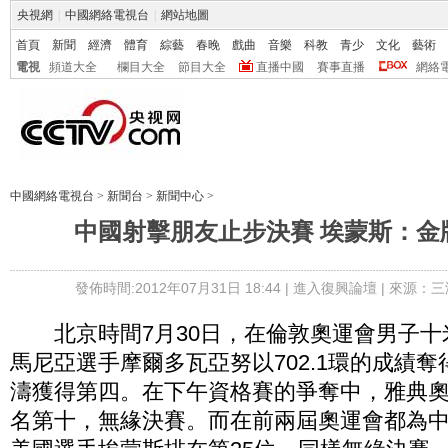
央視網
|
中國網絡電視台
|
網站地圖
首頁
新聞
經濟
體育
綜藝
春晚
戲曲
音樂
科教
青少
文化
藝術
電視
頻道大全
欄目大全
節目大全
直播中國
賽事直播
網絡
中國網絡電視台
>
新聞台
>
新聞中心
>
中國射擊朋友止步決賽 埃蒙斯：金
發佈時間:2012年07月31日 18:44 |
進入復興論壇
| 來源：三
北京時間7月30日，在倫敦奧運會男子十
馬尼亞選手摩爾多瓦亞努以702.1環的成績
濤獲得第四。在下午資格賽的爭奪中，雅典
名第十，無緣決賽。而在前兩屆奧運會都為中