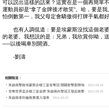
可以説出這樣的話來？這實在是一個再簡單
運動員卻是“拿了金牌後才敢笑”。哈，要是
怕倒數第一，我父母定會驕傲得打牌手氣都
也有人調侃道：要是埃蒙斯沒找這個老婆
的老婆。我想説的是：兄弟，我欣賞你呦，
──以後喝車別開酒。
-劉濤
相關報道：
朱啟南擊敗埃蒙斯步槍三姿首奪冠 開闢射擊新陣地
2011-03-25
首奪世界盃步槍三姿金牌 朱啟南向雙冠王發起衝擊
2011-03-25
朱啟南拿到倫敦奧運入場券
2011-03-25