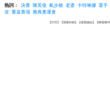
熱詞：
決賽
陳英俊
氣步槍
老婆
卡特琳娜
選手
攻
重返賽場
雅典奧運會
【
打印
】【
我要糾錯
】【
複製鏈結
】【
轉發郵