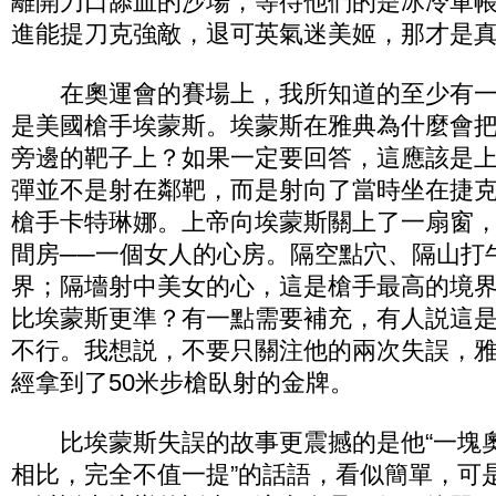
離開刀口舔血的沙場，等待他們的是冰冷軍
進能提刀克強敵，退可英氣迷美姬，那才是
在奧運會的賽場上，我所知道的至少有一
是美國槍手埃蒙斯。埃蒙斯在雅典為什麼會
旁邊的靶子上？如果一定要回答，這應該是
彈並不是射在鄰靶，而是射向了當時坐在捷
槍手卡特琳娜。上帝向埃蒙斯關上了一扇窗
間房──一個女人的心房。隔空點穴、隔山打
界；隔墻射中美女的心，這是槍手最高的境
比埃蒙斯更準？有一點需要補充，有人説這
不行。我想説，不要只關注他的兩次失誤，
經拿到了50米步槍臥射的金牌。
比埃蒙斯失誤的故事更震撼的是他“一塊
相比，完全不值一提”的話語，看似簡單，可