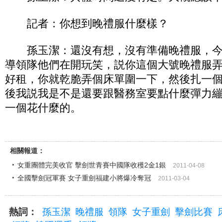
記者：你想到晚禮服什麼樣？
孫玉潔：還沒有想，沒有準備晚禮服，今
導領隊他們在開玩笑，説你這個大號晚禮服
好租，你就乾脆弄個床單圍一下，然後扎一
後我説我是不是還要跟醫務室要點什麼彈力
一個花什麼的。
相關報道：
女重團體完美收官 擊劍世青賽中國隊收穫2金1銀
2011-04-08
全國擊劍冠軍賽 女子重劍福建小將爆冷奪冠
2011-03-04
熱詞：
孫玉潔
晚禮服
領隊
女子重劍
擊劍比賽