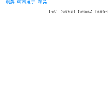
銅牌
韓國選手
領獎
【
打印
】【
我要糾錯
】【
複製鏈結
】【
轉發郵