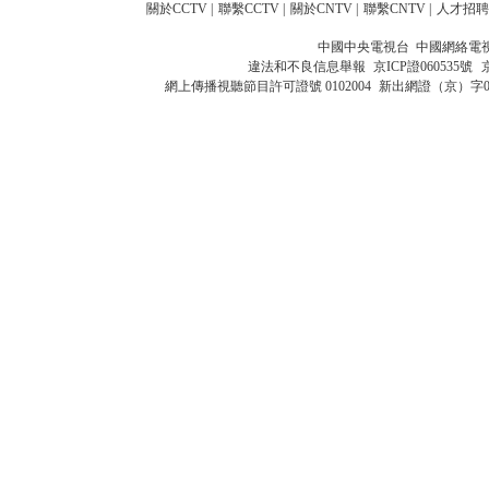
關於CCTV
|
聯繫CCTV
|
關於CNTV
|
聯繫CNTV
|
人才招聘
中國中央電視台 中國網絡電
違法和不良信息舉報
京ICP證060535號
網上傳播視聽節目許可證號 0102004
新出網證（京）字0