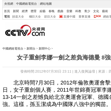
央視網
|
中國網絡電視台
|
網站地圖
首頁
新聞
經濟
體育
綜藝
春晚
戲曲
音樂
科教
青少
文化
藝術
電視
頻道大全
欄目大全
節目大全
直播中國
賽事直播
網絡
中國網絡電視台
>
新聞台
>
新聞中心
>
女子重劍李娜一劍之差負海德曼 8
發佈時間:2012年07月30日 23:11 |
進入復興論壇
| 來源：
北京時間7月30日，2012年倫敦奧運會
日，女子重劍個人賽，2011年世錦賽冠軍李
13-14一劍之差憾負給北京奧運會冠軍、德
強。這樣，孫玉潔成為中國隊八強中的獨苗