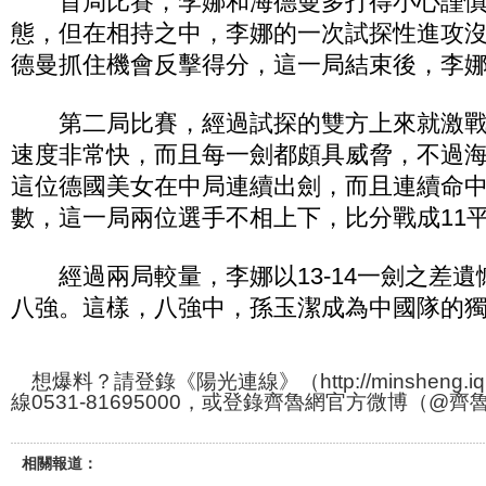
首局比賽，李娜和海德曼多打得小心謹慎
態，但在相持之中，李娜的一次試探性進攻
德曼抓住機會反擊得分，這一局結束後，李娜以
第二局比賽，經過試探的雙方上來就激戰
速度非常快，而且每一劍都頗具威脅，不過
這位德國美女在中局連續出劍，而且連續命
數，這一局兩位選手不相上下，比分戰成11
經過兩局較量，李娜以13-14一劍之差遺
八強。這樣，八強中，孫玉潔成為中國隊的
想爆料？請登錄《陽光連線》（http://minsheng.iq
線0531-81695000，或登錄齊魯網官方微博（@
相關報道：