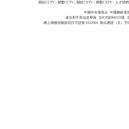
關於CCTV
|
聯繫CCTV
|
關於CNTV
|
聯繫CNTV
|
人才招聘
中國中央電視台 中國網絡電
違法和不良信息舉報
京ICP證060535號
網上傳播視聽節目許可證號 0102004
新出網證（京）字0