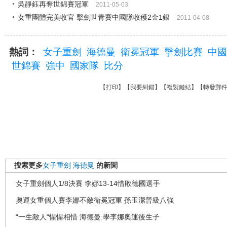
吳靜鈺再奪世錦賽冠軍
2011-05-03
女重團體完美收官 擊劍世青賽中國隊收穫2金1銀
2011-04-08
熱詞：
女子重劍
海德曼
衛冕冠軍
擊劍比賽
中國
世錦賽
強中
國家隊
比分
【
打印
】【
我要糾錯
】【
複製鏈結
】【
轉發郵
搜索更多
女子重劍
海德曼
的新聞
女子重劍個人1/8決賽 李娜13-14惜敗德國選手
奧運女重個人賽李娜不敵衛冕冠軍 孫玉潔晉級八強
“一生敵人“惺惺相惜 海德曼:學李娜奧運後生子