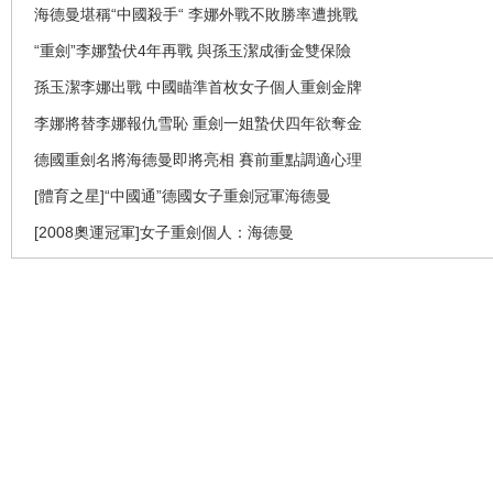
海德曼堪稱“中國殺手“ 李娜外戰不敗勝率遭挑戰
“重劍”李娜蟄伏4年再戰 與孫玉潔成衝金雙保險
孫玉潔李娜出戰 中國瞄準首枚女子個人重劍金牌
李娜將替李娜報仇雪恥 重劍一姐蟄伏四年欲奪金
德國重劍名將海德曼即將亮相 賽前重點調適心理
[體育之星]“中國通”德國女子重劍冠軍海德曼
[2008奧運冠軍]女子重劍個人：海德曼