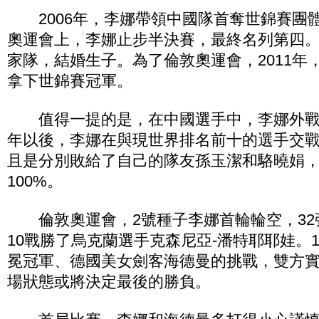
2006年，李娜帶領中國隊首奪世錦賽團體冠
奧運會上，李娜止步半決賽，最終名列第四
家隊，結婚生子。為了倫敦奧運會，2011年
拿下世錦賽冠軍。
值得一提的是，在中國選手中，李娜外戰成
年以後，李娜在與現世界排名前十的選手交戰
且是分別敗給了自己的隊友孫玉潔和駱曉娟
100%。
倫敦奧運會，2號種子李娜首輪輪空，32強
10戰勝了烏克蘭選手克森尼亞-潘特耶耶娃。1
冕冠軍、德國美女劍客海德曼的挑戰，雙方
場狀態或將決定最後的勝負。