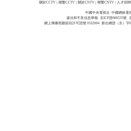
關於CCTV
|
聯繫CCTV
|
關於CNTV
|
聯繫CNTV
|
人才招聘
中國中央電視台 中國網絡電
違法和不良信息舉報
京ICP證060535號
網上傳播視聽節目許可證號 0102004
新出網證（京）字0