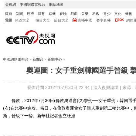
央視網
|
中國網絡電視台
|
網站地圖
首頁
新聞
經濟
體育
綜藝
春晚
戲曲
音樂
科教
青少
文化
藝術
電視
頻道大全
欄目大全
節目大全
直播中國
賽事直播
網絡
中國網絡電視台
>
新聞台
>
新聞中心
>
奧運圖：女子重劍韓國選手晉級 
發佈時間:2012年07月30日 22:44 |
進入復興論壇
| 來源：
倫敦，2012年7月30日(倫敦奧運會)(2)擊劍──女子重劍：韓國選
(右)在比賽中進攻。當日，在倫敦奧運會女子個人重劍第二輪比賽中，蔡
斯，晉級下一輪。新華社記者金立旺攝