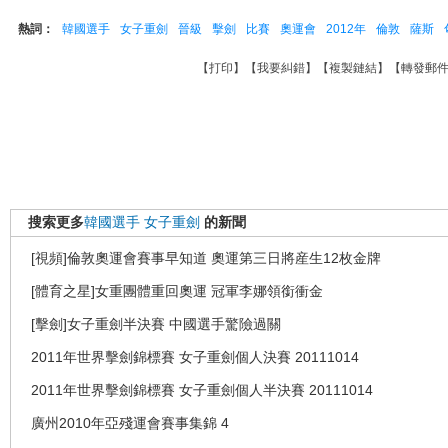
熱詞：
韓國選手
女子重劍
晉級
擊劍
比賽
奧運會
2012年
倫敦
薩斯
【
打印
】【
我要糾錯
】【
複製鏈結
】【
轉發郵
搜索更多
韓國選手
女子重劍
的新聞
[視頻]倫敦奧運會賽事早知道 奧運第三日將産生12枚金牌
[體育之星]女重團體重回奧運 冠軍李娜領銜衝金
[擊劍]女子重劍半決賽 中國選手驚險過關
2011年世界擊劍錦標賽 女子重劍個人決賽 20111014
2011年世界擊劍錦標賽 女子重劍個人半決賽 20111014
廣州2010年亞殘運會賽事集錦 4