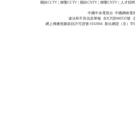
關於CCTV
|
聯繫CCTV
|
關於CNTV
|
聯繫CNTV
|
人才招聘
中國中央電視台 中國網絡電
違法和不良信息舉報
京ICP證060535號
網上傳播視聽節目許可證號 0102004
新出網證（京）字0