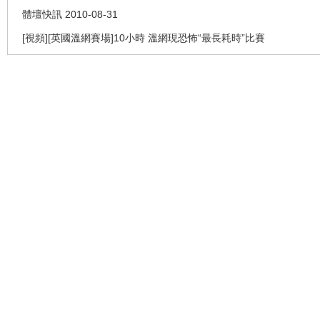
體壇快訊 2010-08-31
[視頻][英國溫網賽場]10小時 溫網現恐怖“最長耗時”比賽