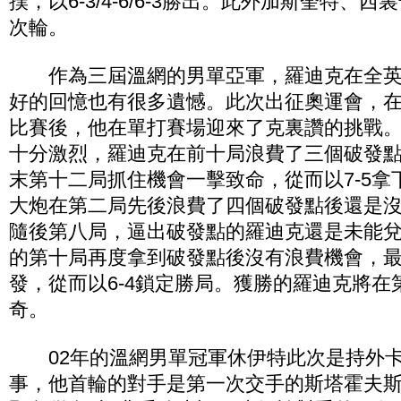
撲，以6-3/4-6/6-3勝出。此外加斯奎特、
次輪。
作為三屆溫網的男單亞軍，羅迪克在全英
好的回憶也有很多遺憾。此次出征奧運會，
比賽後，他在單打賽場迎來了克裏讚的挑戰
十分激烈，羅迪克在前十局浪費了三個破發
末第十二局抓住機會一擊致命，從而以7-5拿
大炮在第二局先後浪費了四個破發點後還是
隨後第八局，逼出破發點的羅迪克還是未能
的第十局再度拿到破發點後沒有浪費機會，
發，從而以6-4鎖定勝局。獲勝的羅迪克將在
奇。
02年的溫網男單冠軍休伊特此次是持外卡
事，他首輪的對手是第一次交手的斯塔霍夫