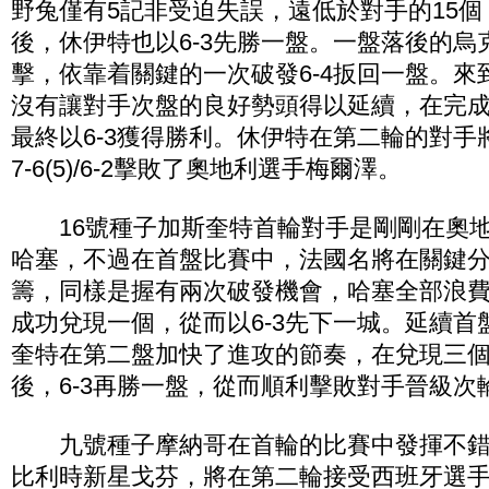
野兔僅有5記非受迫失誤，遠低於對手的15
後，休伊特也以6-3先勝一盤。一盤落後的烏
擊，依靠着關鍵的一次破發6-4扳回一盤。來
沒有讓對手次盤的良好勢頭得以延續，在完
最終以6-3獲得勝利。休伊特在第二輪的對手
7-6(5)/6-2擊敗了奧地利選手梅爾澤。
16號種子加斯奎特首輪對手是剛剛在奧地
哈塞，不過在首盤比賽中，法國名將在關鍵
籌，同樣是握有兩次破發機會，哈塞全部浪
成功兌現一個，從而以6-3先下一城。延續首
奎特在第二盤加快了進攻的節奏，在兌現三
後，6-3再勝一盤，從而順利擊敗對手晉級次
九號種子摩納哥在首輪的比賽中發揮不錯，他以
比利時新星戈芬，將在第二輪接受西班牙選手