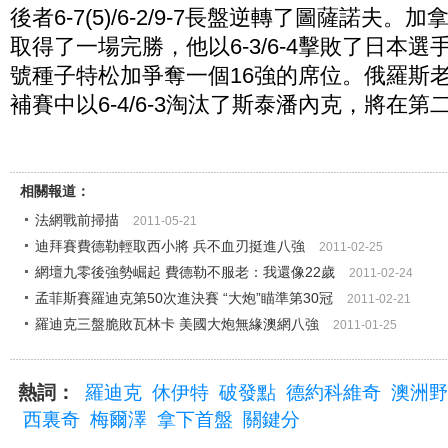
後者6-7(5)/6-2/9-7長盤逆轉了圖薩諾夫
取得了一場完勝，他以6-3/6-4擊敗了日本
號種子特松加爭奪一個16強的席位。俄羅斯
補賽中以6-4/6-3淘汰了斯泰潘內克，將在
相關報道：
法網戰前掃描
2011-05-21
迪拜賽費德勒輕取西小將 兵不血刃挺進八強
2011-02-25
網壇九零後強勢崛起 費德勒不服老：我還像22歲
2011-02-24
孟菲斯賽羅迪克第50次進決賽 “大炮”瞄準第30冠
2011-02-21
羅迪克三盤脆敗瓦林卡 美國大炮無緣澳網八強
2011-01-25
熱詞：
羅迪克
休伊特
破發點
德約科維奇
澳洲野
西裏奇
梅爾澤
拿下首盤
關鍵分