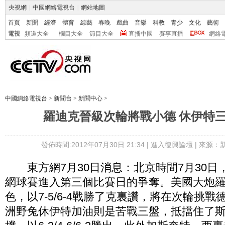
央視網
|
中國網絡電視台
|
網站地圖
首頁
新聞
經濟
體育
綜藝
春晚
戲曲
音樂
科教
青少
文化
藝術
電視
頻道大全
欄目大全
節目大全
直播中國
賽事直播
網絡
中國網絡電視台
>
新聞台
>
新聞中心
>
羅迪克晉級次輪將戰小德 休伊特
發佈時間:2012年07月30日 21:34 |
進入復興論壇
| 來源：
東方網7月30日消息：北京時間7月30日，
網球賽進入第三個比賽日的爭奪。美國大炮
色，以7-5/6-4戰勝了克裏讚，將在次輪挑
洲野兔休伊特加油則是苦戰三盤，抵擋住了