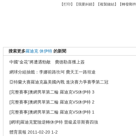
【
打印
】【
我要糾錯
】【
複製鏈結
】【
轉發郵
搜索更多
羅迪克
休伊特
的新聞
中國“金花”將遭遇勁敵 費德勒喜獲上簽
網球分組抽籤：李娜前路坎坷 費天王一路坦途
亞特蘭大賽羅迪克贏美國內戰 進決賽力爭賽季第二冠
[完整賽事]澳網男單第二輪 羅迪克VS休伊特 3
[完整賽事]澳網男單第二輪 羅迪克VS休伊特 2
[完整賽事]澳網男單第二輪 羅迪克VS休伊特 1
[網球]羅迪克驚險逆轉休伊特 晉級孟菲斯賽四強
體育晨報 2011-02-20 1-2