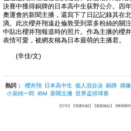
決賽中獲得銅牌的日本高中生荻野公介。四
奧運會的新聞主播，還寫下了日記記錄其在
滴。此次櫻井翔遠赴倫敦受到眾多粉絲的關
中貼出櫻井翔報道時的照片。作為主播的櫻
表情可愛，被網友稱為日本最萌的主播君。
(辛佳/文)
熱詞：
櫻井翔
日本高中生
個人混合泳
銅牌
偶像
小泉純一郎
IBM
新聞主播
世界盃排球賽
【
打印
】【
我要糾錯
】【
複製鏈結
】【
轉發郵