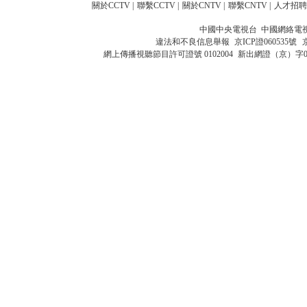
關於CCTV
|
聯繫CCTV
|
關於CNTV
|
聯繫CNTV
|
人才招聘
中國中央電視台 中國網絡電
違法和不良信息舉報
京ICP證060535號
網上傳播視聽節目許可證號 0102004
新出網證（京）字0