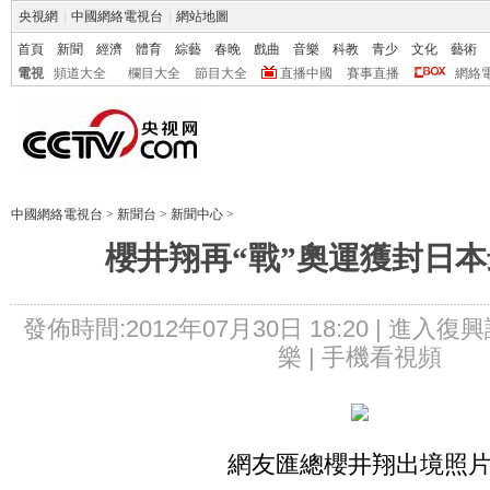
央視網
|
中國網絡電視台
|
網站地圖
首頁
新聞
經濟
體育
綜藝
春晚
戲曲
音樂
科教
青少
文化
藝術
電視
頻道大全
欄目大全
節目大全
直播中國
賽事直播
網絡
中國網絡電視台
>
新聞台
>
新聞中心
>
櫻井翔再“戰”奧運獲封日
發佈時間:2012年07月30日 18:20 |
進入復興
樂 |
手機看視頻
網友匯總櫻井翔出境照