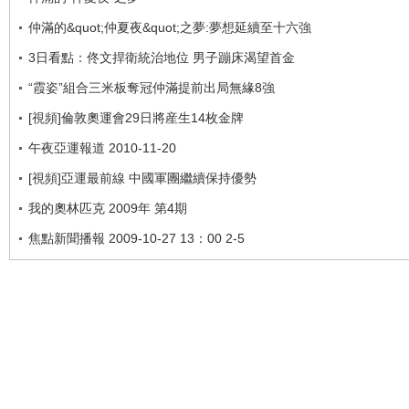
仲滿的&quot;仲夏夜&quot;之夢:夢想延續至十六強
3日看點：佟文捍衛統治地位 男子蹦床渴望首金
“霞姿”組合三米板奪冠仲滿提前出局無緣8強
[視頻]倫敦奧運會29日將産生14枚金牌
午夜亞運報道 2010-11-20
[視頻]亞運最前線 中國軍團繼續保持優勢
我的奧林匹克 2009年 第4期
焦點新聞播報 2009-10-27 13：00 2-5