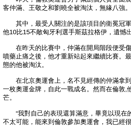
客仲滿、王敬之和劉曉全被淘汰，無緣八強
其中，最受人關注的是該項目的衛冕冠軍仲
他10比15不敵匈牙利選手斯茲拉格伊，遺憾
在昨天的比賽中，仲滿在開局階段便受傷
噴藥止痛之後，他才重新站起來繼續比賽。
態的他被淘汰。
在北京奧運會上，名不見經傳的仲滿拿到
一枚奧運金牌，自此一戰成名。然而在倫敦,
芒。
“我對自己的表現還算滿意，畢竟以現在
不太可能，能來到倫敦參加奧運會，我已經很