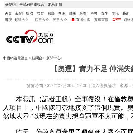
央視網
|
中國網絡電視台
|
網站地圖
首頁
新聞
經濟
體育
綜藝
春晚
戲曲
音樂
科教
青少
文化
藝術
電視
頻道大全
欄目大全
節目大全
直播中國
賽事直播
網絡
中國網絡電視台
>
新聞台
>
新聞中心
>
【奧運】實力不足 仲滿失
發佈時間:2012年07月30日 17:05 |
進入復興論壇
| 來源：
本報訊（記者王帆）全軍覆沒！在倫敦奧
人項目上，中國隊無奈地接受了這個現實。
然地表示:“以現在的實力想拿冠軍不太可能，
昨天，倫敦奧運會男子佩劍個人賽全面展