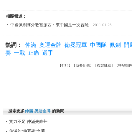
相關報道：
中國佩劍隊外教塞派西：來中國是一次冒險
2011-01-26
熱詞：
仲滿
奧運金牌
衛冕冠軍
中國隊
佩劍
開
賽
一戰
止痛
選手
【
打印
】【
我要糾錯
】【
複製鏈結
】【
轉發郵
搜索更多
仲滿
奧運金牌
的新聞
實力不足 仲滿失鋒芒
仲滿的“仲夏夜”之夢