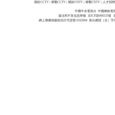
關於CCTV
|
聯繫CCTV
|
關於CNTV
|
聯繫CNTV
|
人才招聘
中國中央電視台 中國網絡電
違法和不良信息舉報
京ICP證060535號
網上傳播視聽節目許可證號 0102004
新出網證（京）字0