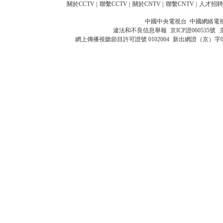
關於CCTV
|
聯繫CCTV
|
關於CNTV
|
聯繫CNTV
|
人才招聘
中國中央電視台 中國網絡電
違法和不良信息舉報
京ICP證060535號
網上傳播視聽節目許可證號 0102004
新出網證（京）字0