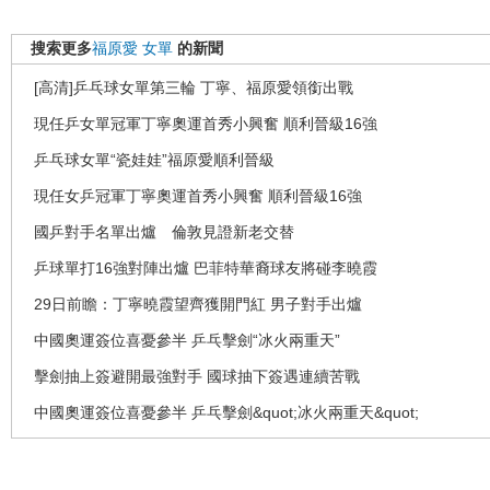
搜索更多
福原愛
女單
的新聞
[高清]乒乓球女單第三輪 丁寧、福原愛領銜出戰
現任乒女單冠軍丁寧奧運首秀小興奮 順利晉級16強
乒乓球女單“瓷娃娃”福原愛順利晉級
現任女乒冠軍丁寧奧運首秀小興奮 順利晉級16強
國乒對手名單出爐 倫敦見證新老交替
乒球單打16強對陣出爐 巴菲特華裔球友將碰李曉霞
29日前瞻：丁寧曉霞望齊獲開門紅 男子對手出爐
中國奧運簽位喜憂參半 乒乓擊劍“冰火兩重天”
擊劍抽上簽避開最強對手 國球抽下簽遇連續苦戰
中國奧運簽位喜憂參半 乒乓擊劍&quot;冰火兩重天&quot;