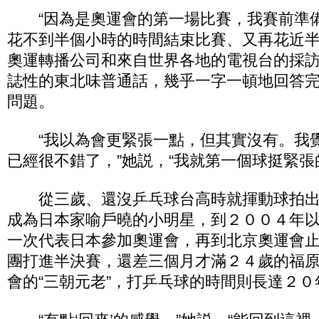
“因為是奧運會的第一場比賽，我賽前準備
花不到半個小時的時間結束比賽、又再花近
奧運轉播公司和來自世界各地的電視台的採
誌性的東北味普通話，幾乎一字一頓地回答
問題。
“我以為會更緊張一點，但其實沒有。我
已經很不錯了，”她説，“我就第一個球挺緊張
從三歲、還沒乒乓球台高時就揮動球拍出
成為日本家喻戶曉的小明星，到２００４年以
一次代表日本參加奧運會，再到北京奧運會
團打進半決賽，還差三個月才滿２４歲的福
會的“三朝元老”，打乒乓球的時間則長達２０