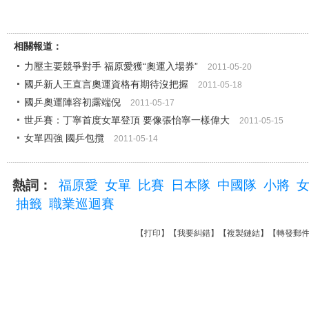
相關報道：
力壓主要競爭對手 福原愛獲“奧運入場券”
2011-05-20
國乒新人王直言奧運資格有期待沒把握
2011-05-18
國乒奧運陣容初露端倪
2011-05-17
世乒賽：丁寧首度女單登頂 要像張怡寧一樣偉大
2011-05-15
女單四強 國乒包攬
2011-05-14
熱詞：
福原愛
女單
比賽
日本隊
中國隊
小將
抽籤
職業巡迴賽
【
打印
】【
我要糾錯
】【
複製鏈結
】【
轉發郵