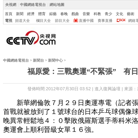
央視網
|
中國網絡電視台
|
網站地圖
首頁
新聞
經濟
體育
綜藝
春晚
戲曲
音樂
科教
青少
文化
藝術
電視
頻道大全
欄目大全
節目大全
直播中國
賽事直播
網絡
中國網絡電視台
>
新聞台
>
新聞中心
>
福原愛：三戰奧運“不緊張” 有
發佈時間:2012年07月30日 03:52 |
進入復興論壇
| 來源：
新華網倫敦７月２９日奧運專電（記者張
首戰就被放到了１號球台的日本乒乓球偶像
晚異常輕鬆地４：０擊敗俄羅斯選手蒂科米
奧運會上順利晉級女單１６強。