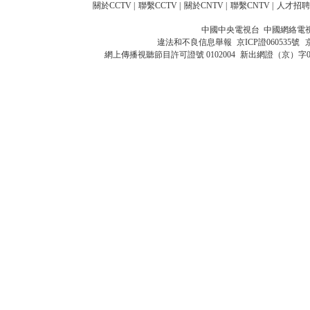
關於CCTV
|
聯繫CCTV
|
關於CNTV
|
聯繫CNTV
|
人才招聘
中國中央電視台 中國網絡電
違法和不良信息舉報
京ICP證060535號
網上傳播視聽節目許可證號 0102004
新出網證（京）字0