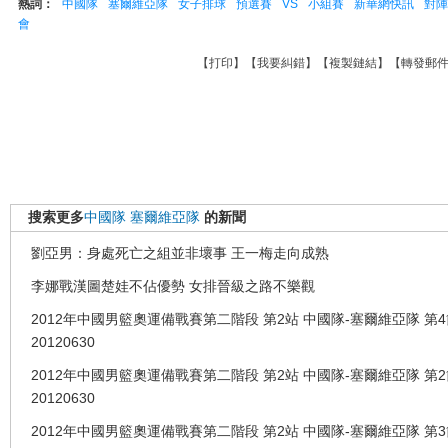
熱詞：
中國隊
塞爾維亞隊
女子排球
預選賽
VS
小組賽
新華網快訊
對陣
會
【
打印
】【
我要糾錯
】【
複製鏈結
】【
轉發郵
搜索更多
中國隊
塞爾維亞隊
的新聞
劉亞男：身處死亡之組並非壞事 王一梅走向成熟
李娜戰漢圖楚娃不佔優勢 女排晉級之路不樂觀
2012年中國男籃奧運備戰賽第二階段 第2站 中國隊-塞爾維亞隊 第
20120630
2012年中國男籃奧運備戰賽第二階段 第2站 中國隊-塞爾維亞隊 第
20120630
2012年中國男籃奧運備戰賽第二階段 第2站 中國隊-塞爾維亞隊 第