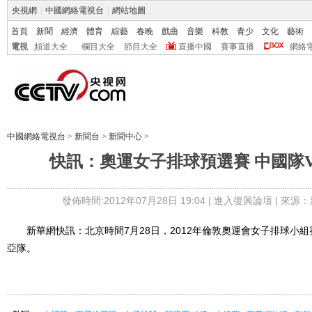
央視網
|
中國網絡電視台
|
網站地圖
首頁
新聞
經濟
體育
綜藝
春晚
戲曲
音樂
科教
青少
文化
藝術
電視
頻道大全
欄目大全
節目大全
直播中國
賽事直播
網絡
中國網絡電視台
>
新聞台
>
新聞中心
>
快訊：奧運女子排球預選賽 中國隊
發佈時間:2012年07月28日 19:04 |
進入復興論壇
| 來源：
新華網快訊：北京時間7月28日，2012年倫敦奧運會女子排球小
亞隊。