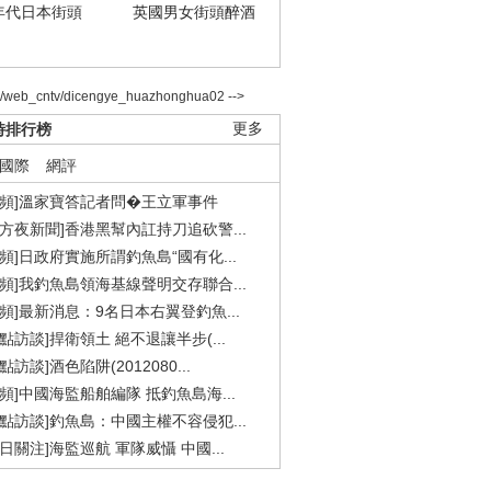
年代日本街頭
英國男女街頭醉酒
2/web_cntv/dicengye_huazhonghua02 -->
時排行榜
更多
國際
網評
視頻]溫家寶答記者問�王立軍事件
東方夜新聞]香港黑幫內訌持刀追砍警...
視頻]日政府實施所謂釣魚島“國有化...
視頻]我釣魚島領海基線聲明交存聯合...
視頻]最新消息：9名日本右翼登釣魚...
焦點訪談]捍衛領土 絕不退讓半步(...
點訪談]酒色陷阱(2012080...
視頻]中國海監船舶編隊 抵釣魚島海...
焦點訪談]釣魚島：中國主權不容侵犯...
今日關注]海監巡航 軍隊威懾 中國...