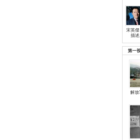
宋英傑
描述
第一
解放