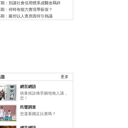
47期：別讓社會信用體系成醫改羈絆
46期：何時有能力實現帶薪假？
45期：嚴控以人查房因何引熱議
話題
更多
網言網語
病童候診痛苦躺地無人讓，
悲！
民聲調查
您還看國足比賽嗎？
網言網語