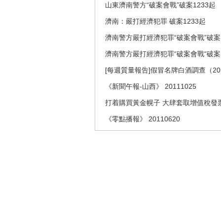
山東濟南警方“破案會戰”破案1233起
濟南：嚴打經濟犯罪 破案1233起
濟南警方嚴打經濟犯罪“破案會戰”破案1
濟南警方嚴打經濟犯罪“破案會戰“破案1
[每週質量報告]假冒名牌白酒調查（201
《新聞午報-山西》 20111025
打着購買黃金幌子 大肆套取增值稅發
《零點播報》 20110620