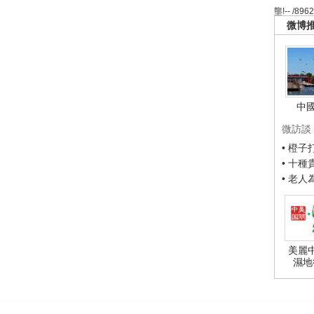
壟!-- /896
微博
中
微訪談
• 橙
• 十
• 老
美麗
濕地