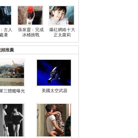
：古人
張泉靈：完成
爆紅網絡十大
處暑
冰桶挑戰
正太蘿莉
視頻推薦
美國太空武器
軍三體艦曝光