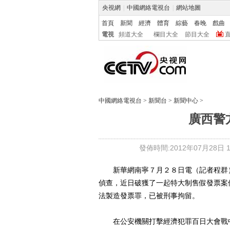
央視網
|
中國網絡電視台
|
網站地圖
首頁
新聞
經濟
體育
綜藝
春晚
戲曲
電視
頻道大全
欄目大全
節目大全
中國網絡電視台
>
新聞台
>
新聞中心
>
廣西警
發佈時間:2012年07月28日 16
新華網南寧７月２８日電（記者程群）
偵查，近日破獲了一起特大制售假發票案
法製造發票罪，已被刑事拘留。
在公安機關打擊經濟犯罪百日大會戰中