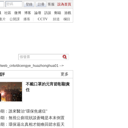
登錄
註冊
客服
設為首頁
城
社區
微博
博客
論壇
訪談
郵箱
游戲
畫片
公開課
播客
|
CCTV
頻道
欄目
2/web_cntv/dicengye_huazhonghua01 -->
網評
更多
不戴口罩的元宵節彰顯責
任
0期：誰來醫治“環保焦慮症”
49期：無視公廁現狀談蒼蠅是本末倒置
48期：環保逼出真相才能喚回碧水藍天