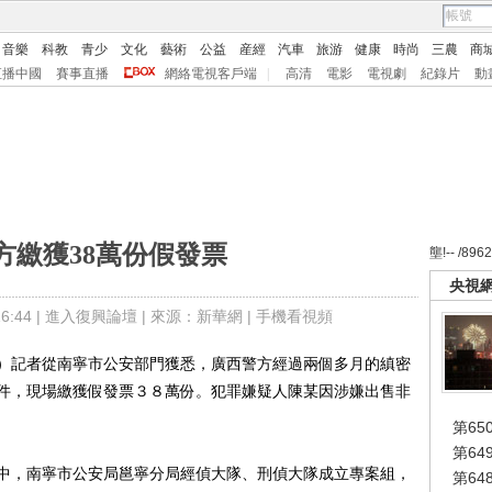
音樂
科教
青少
文化
藝術
公益
産經
汽車
旅游
健康
時尚
三農
商
直播中國
賽事直播
網絡電視客戶端
|
高清
電影
電視劇
紀錄片
動
方繳獲38萬份假發票
壟!-- /896
央視
:44 |
進入復興論壇
| 來源：新華網 |
手機看視頻
記者從南寧市公安部門獲悉，廣西警方經過兩個多月的縝密
件，現場繳獲假發票３８萬份。犯罪嫌疑人陳某因涉嫌出售非
第65
第6
，南寧市公安局邕寧分局經偵大隊、刑偵大隊成立專案組，
第6