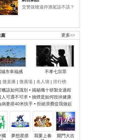
交警拔槍逼停酒駕該不該？
推薦
更多>>
國城市幸福感
不孝七宗罪
|
微直播
|
微廣場
|
名人墻
|
排行榜
子打蠟該如何識別
• 揭秘殲十研製全過程
種貴人可遇不可求
• 抽煙是如何毀掉健康
人為病妻搭40米扶手
• 拒絕浪費從我做起
中國
夢想星搭
我要上春
開門大吉