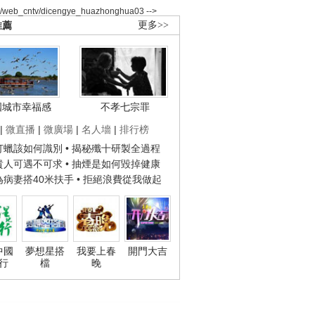
2/web_cntv/dicengye_huazhonghua03 -->
推薦
更多>>
國城市幸福感
不孝七宗罪
|
微直播
|
微廣場
|
名人墻
|
排行榜
子打蠟該如何識別
• 揭秘殲十研製全過程
種貴人可遇不可求
• 抽煙是如何毀掉健康
人為病妻搭40米扶手
• 拒絕浪費從我做起
中國
夢想星搭
我要上春
開門大吉
行
檔
晚