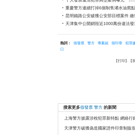
十大發票違法犯罪典型案例曝光
201
重慶警方連續打掉6個制售潲水油窩
昆明鐵路公安破獲公安部目標案件 繳
天津集中公開銷毀近1000萬份違法發
熱詞：
假發票
警方
專案組
假印章
犯罪
口
【
打印
】【
搜索更多
假發票
警方
的新聞
上海警方披露涉稅犯罪新特點 網絡行
天津警方破獲偽造國家證件印章制販