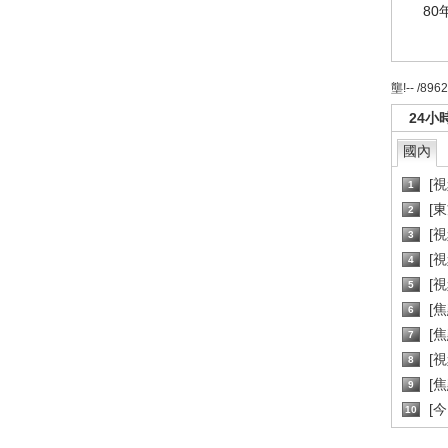
80
壟!-- /896
24小
國內
[
1
[
2
[
3
[
4
[
5
[
6
[焦
7
[
8
[
9
[
10