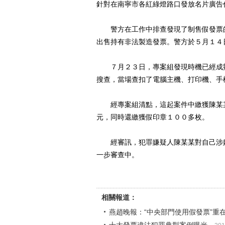
針對在南寧市各紅綠燈路口發放名片廣告
警方在工作中排查發現了制售假發票的
出售持有非法製造發票。警方於５月１４
７月２３日，專案組發現時機已經成熟
搜查，當場查扣了電腦主機、打印機、手
經專案組清點，這起案件中繳獲陳某某
元，同時還繳獲假印章１００多枚。
經審訊，犯罪嫌疑人陳某某對自己涉嫌
一步審查中。
相關報道：
燕趙晚報：“中央部門使用假發票”重