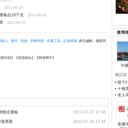
1-05-17
點
2011-05-10
獲毒品18千克
2011-04-20
票
2011-04-15
微博
嫌疑人
案件
刑偵
刑事拘留
作案工具
紅綠燈路
責任編輯：魏新民
我要糾錯
】【
複製鏈結
】【
轉發郵件
】
中
微訪談
• 橙
• 十
• 老
銷物流運輸
2012-07-27 17:48
假發票案
2012-07-26 17:44
美麗