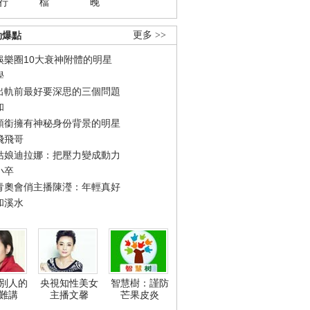
行
檔
晚
勁爆點
更多 >>
娛樂圈10大衰神附體的明星
學
出軌前最好要深思的三個問題
和
領銜擁有神秘身份背景的明星
飛飛哥
姑娘迪拉娜：把壓力變成動力
小卒
青奧會俏主播陳瀅：年輕真好
和溪水
別人的
央視知性美女
智慧樹：謹防
難講
主播文馨
芒果皮炎