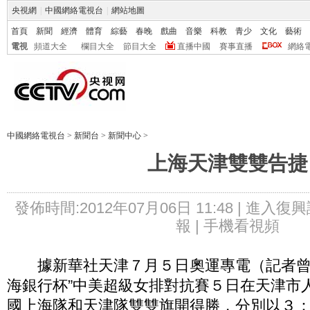
央視網
|
中國網絡電視台
|
網站地圖
首頁
新聞
經濟
體育
綜藝
春晚
戲曲
音樂
科教
青少
文化
藝術
電視
頻道大全
欄目大全
節目大全
直播中國
賽事直播
網絡
中國網絡電視台
>
新聞台
>
新聞中心
>
上海天津雙雙告捷
發佈時間:2012年07月06日 11:48 |
進入復興
報 |
手機看視頻
據新華社天津７月５日奧運專電（記者曾
海銀行杯”中美超級女排對抗賽５日在天津市
國上海隊和天津隊雙雙旗開得勝，分別以３