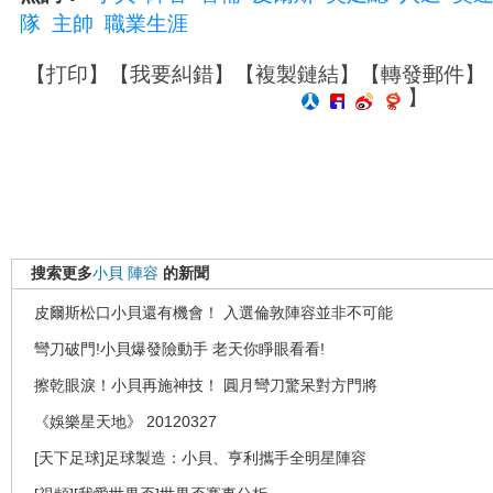
隊
主帥
職業生涯
【
打印
】【
我要糾錯
】【
複製鏈結
】【
轉發郵件
】
】
搜索更多
小貝
陣容
的新聞
皮爾斯松口小貝還有機會！ 入選倫敦陣容並非不可能
彎刀破門!小貝爆發險動手 老天你睜眼看看!
擦乾眼淚！小貝再施神技！ 圓月彎刀驚呆對方門將
《娛樂星天地》 20120327
[天下足球]足球製造：小貝、亨利攜手全明星陣容