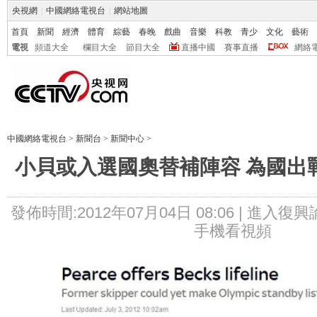
央視網
|
中國網絡電視台
|
網站地圖
首頁
新聞
經濟
體育
綜藝
春晚
戲曲
音樂
科教
青少
文化
藝術
電視
頻道大全
欄目大全
節目大全
直播中國
賽事直播
網絡
中國網絡電視台
>
新聞台
>
新聞中心
>
小貝或入選國奧替補陣容 為國出
發佈時間:2012年07月04日 08:06 |
進入復興
手機看視頻