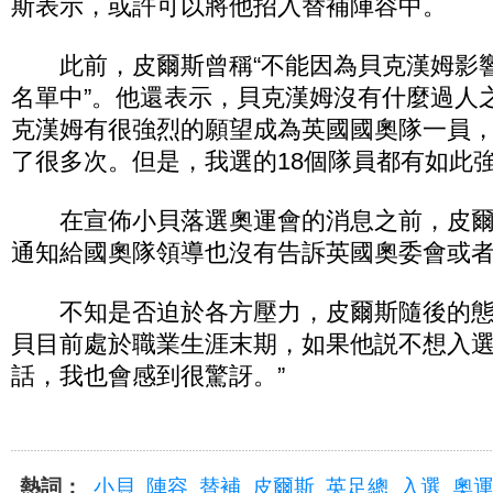
斯表示，或許可以將他招入替補陣容中。
此前，皮爾斯曾稱“不能因為貝克漢姆影
名單中”。他還表示，貝克漢姆沒有什麼過人
克漢姆有很強烈的願望成為英國國奧隊一員
了很多次。但是，我選的18個隊員都有如此強
在宣佈小貝落選奧運會的消息之前，皮爾
通知給國奧隊領導也沒有告訴英國奧委會或
不知是否迫於各方壓力，皮爾斯隨後的態
貝目前處於職業生涯末期，如果他説不想入
話，我也會感到很驚訝。”
熱詞：
小貝
陣容
替補
皮爾斯
英足總
入選
奧