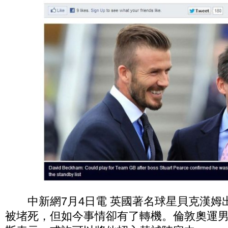
中新網7月4日電 英國著名球星貝克漢姆
被堵死，但如今事情卻有了轉機。倫敦奧運