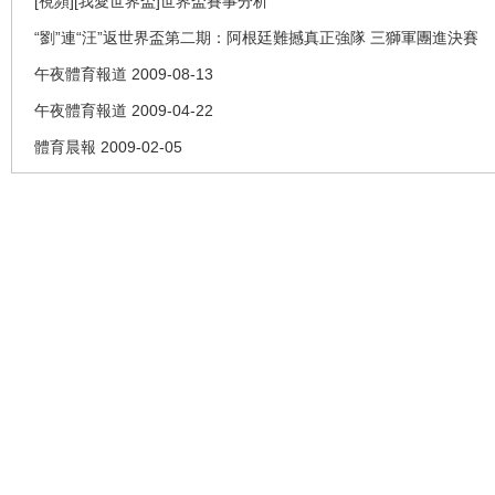
[視頻][我愛世界盃]世界盃賽事分析
“劉”連“汪”返世界盃第二期：阿根廷難撼真正強隊 三獅軍團進決賽
午夜體育報道 2009-08-13
午夜體育報道 2009-04-22
體育晨報 2009-02-05