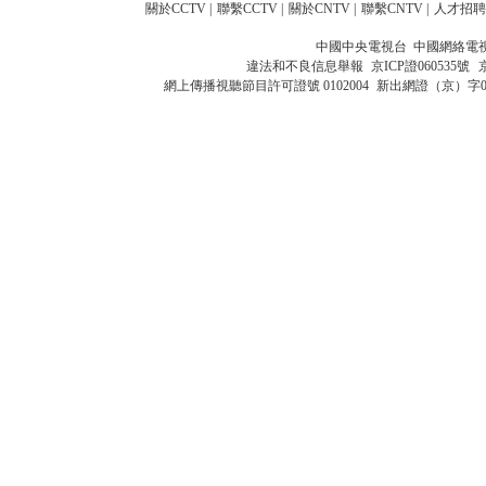
關於CCTV
|
聯繫CCTV
|
關於CNTV
|
聯繫CNTV
|
人才招聘
中國中央電視台 中國網絡電
違法和不良信息舉報
京ICP證060535號
網上傳播視聽節目許可證號 0102004
新出網證（京）字0