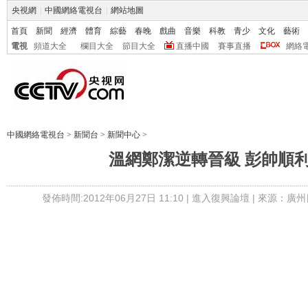
央視網
|
中國網絡電視台
|
網站地圖
首頁
新聞
經濟
體育
綜藝
春晚
戲曲
音樂
科教
青少
文化
藝術
電視
頻道大全
欄目大全
節目大全
直播中國
賽事直播
網絡
中國網絡電視台
>
新聞台
>
新聞中心
>
溫網鄭潔逆轉晉級 彭帥順
發佈時間:2012年06月27日 11:10 |
進入復興論壇
| 來源：廣州