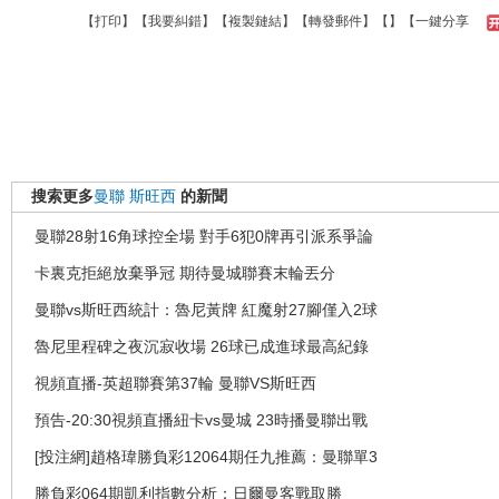
【
打印
】【
我要糾錯
】【
複製鏈結
】【
轉發郵件
】【
】
【一鍵分享
搜索更多
曼聯
斯旺西
的新聞
曼聯28射16角球控全場 對手6犯0牌再引派系爭論
卡裏克拒絕放棄爭冠 期待曼城聯賽末輪丟分
曼聯vs斯旺西統計：魯尼黃牌 紅魔射27腳僅入2球
魯尼里程碑之夜沉寂收場 26球已成進球最高紀錄
視頻直播-英超聯賽第37輪 曼聯VS斯旺西
預告-20:30視頻直播紐卡vs曼城 23時播曼聯出戰
[投注網]趙格瑋勝負彩12064期任九推薦：曼聯單3
勝負彩064期凱利指數分析：日爾曼客戰取勝