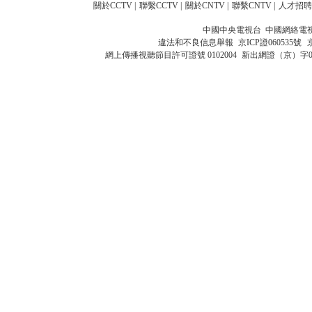
關於CCTV
|
聯繫CCTV
|
關於CNTV
|
聯繫CNTV
|
人才招聘
中國中央電視台 中國網絡電
違法和不良信息舉報
京ICP證060535號
網上傳播視聽節目許可證號 0102004
新出網證（京）字0