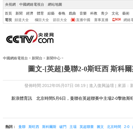
央視網
|
中國網絡電視台
|
網站地圖
首頁
新聞
經濟
體育
綜藝
春晚
戲曲
音樂
科教
青少
文化
藝術
電視
頻道大全
欄目大全
節目大全
直播中國
賽事直播
網絡
中國網絡電視台
>
新聞台
>
新聞中心
>
圖文-[英超]曼聯2-0斯旺西 斯科
發佈時間:2012年05月07日 08:19 |
進入復興論壇
| 來源：
新浪體育訊 北京時間5月6日，曼聯在英超聯賽中主場2-0擊敗斯
熱詞：
曼聯
斯旺西
斯科爾斯
破門
主場
英超聯賽
圖文
北京時間
2-0