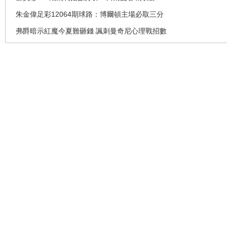
朱金偉足彩12064期球路：博爾頓主場必取三分
弗爵暗示紅魔今夏難砸錢 諷刺曼奇尼心理戰招數