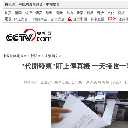
央視網
|
中國網絡電視台
|
網站地圖
首頁
新聞
經濟
體育
綜藝
春晚
戲曲
音樂
科教
青少
文化
藝術
電視
頻道大全
欄目大全
節目大全
直播中國
賽事直播
網絡
中國網絡電視台
>
新聞台
>
生活圖文
>
"代開發票"盯上傳真機 一天接收
發佈時間:2012年05月03日 14:06 |
進入復興論壇
| 來源：