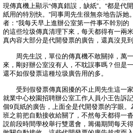
現傳真機上顯示“傳真錯誤，缺紙”。“都是代
紙用的特別快。”同事周先生很無奈地告訴她
者：“我每天早上進辦公室第一件事不幹別的
的這些垃圾傳真清理下來，每天都得有一兩米
真內容大部分是代開發票的廣告，還真沒見
周先生説，單位的傳真機不敢關掉，萬一
來，剛好辦公室沒有人，不耽誤事嗎？但是
還不如假發票這種垃圾廣告用的多。
受到假發票傳真困擾的不止周先生這一家
就業中心校園招聘辦公室工作人員小王告訴
個9頁紙的廣告，上面全是代開發票的字眼。
班之前把自動接收給關了，不然每天都得一
説前段時間學校舉行雙選會，籌備期間每天
敢關自動接收，這些代開發票的廣告趁虛而