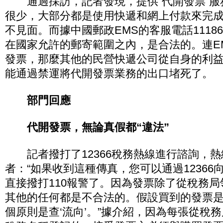
通過採訪，記者發現，提供“代開發票”服
很少，大部分都是使用快遞和網上付款來完
不見面。而據中國郵政EMS的客服電話1118
在國家允許的郵寄範圍之內，是合法的。連E
發票，那麼其他的民營快遞公司從自身的利
能通過禁運將代開發票業務的出口堵死了。
部門回應
代開發票，無論真假都“違法”
記者撥打了12366稅務熱線進行諮詢，熱
者：“如果收到這種傳真，您可以通過12366
直接撥打110報警了。因為發票除了從稅務
其他的任何都是不合法的。假設買到的發票
個原則是查‘流向’。”據介紹，因為每張從稅