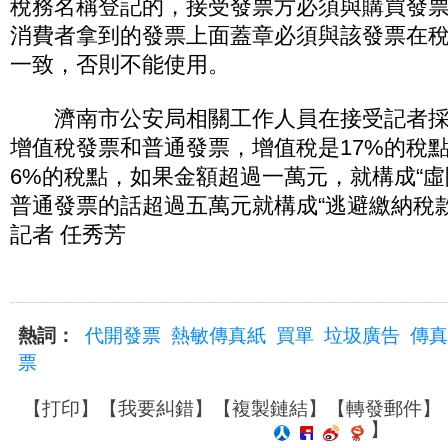
稅務名稱登記的，接受發票方必須與購買發
消費者拿到的發票上面蓋章必須與該發票在
一致，否則不能使用。
濟南市公安局相關工作人員在接受記者採
增值稅發票和普通發票，增值稅是17%的稅
6%的稅點，如果金額超過一萬元，就構成“虛
普通發票的話超過五萬元就構成“逃避繳納稅款
記者 任秀芳
熱詞：
代開發票
熱敏傳真紙
買單
垃圾廣告
傳真
票
【
打印
】【
我要糾錯
】【
複製鏈結
】【
轉發郵件
】
】