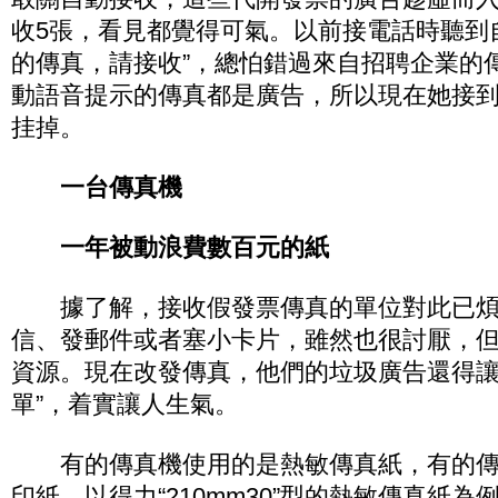
收5張，看見都覺得可氣。以前接電話時聽到
的傳真，請接收”，總怕錯過來自招聘企業的
動語音提示的傳真都是廣告，所以現在她接
挂掉。
一台傳真機
一年被動浪費數百元的紙
據了解，接收假發票傳真的單位對此已煩
信、發郵件或者塞小卡片，雖然也很討厭，
資源。現在改發傳真，他們的垃圾廣告還得讓
單”，着實讓人生氣。
有的傳真機使用的是熱敏傳真紙，有的傳真
印紙。以得力“210mm30”型的熱敏傳真紙