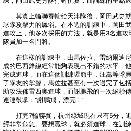
練，岡田武史分隊打對抗賽，而訓練的重點
其實上輪聯賽輸給天津隊後，岡田武史就
球隊攻擊力的孱弱。在本週的訓練中，岡田
進攻上，他多次採用的方法，就是用3名進攻
隊員加一名門將。
在這樣的訓練中，由馬佐拉、雷納爾迪尼
成的巴西鋒線經常能夠表現出不錯的水平，
完成進球，而在這個訓練環節中，汪嵩等球
了隊友的掌聲，馬佐拉甚至有一次過完了包括
助攻法佈雷西奧進球，而謝鵬飛的一次絕秒
連連鼓掌：“謝鵬飛，漂亮！”
打完7輪聯賽，杭州綠城現在只有5分，進
經非常危急。要想贏球，就必須進球，在訓