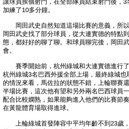
讓球員挨個射門，在全部隊員結束射門後，3
加練了10多分鐘。
岡田武史自然知道這場比賽的意義，所以
岡田武史找了部分球員，從大連實德的特點
態，都好好的聊了聊。和球員聊完後，岡田
會。
賽季開始前，杭州綠城和大連實德進行了
杭州綠城3名巴西外援全部上場，最終綠城也
的情況來看，馬佐拉的狀態不錯，上輪聯賽
半場比賽，這次他有望和另外兩名巴西球員一
配合比較嫻熟，如果能夠進入他們的比賽節
在黃龍體育場取得進球。
上輪綠城首發陣容中平均年齡不到23歲，