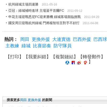
杭州綠城主場四連勝
2011-05-16
亞冠：綠城補時進球 主場逼平首爾FC
2011-05-12
申花主場迎戰悉尼FC迎來勝機 綠城客場面臨挑戰
2011-04-20
國安周日迎戰杭州綠城 門將楊智坦言對手不好打
2011-04-08
熱詞：
岡田
更換外援
大連實德
巴西外援
巴西球
主教練
綠城
比賽節奏
防守隊員
【
打印
】【
我要糾錯
】【
複製鏈結
】【
轉發郵件
】
】
搜索更多
岡田
更換外援
的新聞