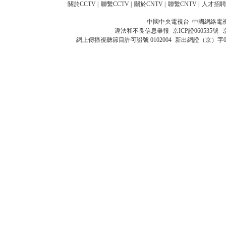
關於CCTV
|
聯繫CCTV
|
關於CNTV
|
聯繫CNTV
|
人才招聘
中國中央電視台 中國網絡電
違法和不良信息舉報
京ICP證060535號
網上傳播視聽節目許可證號 0102004
新出網證（京）字0