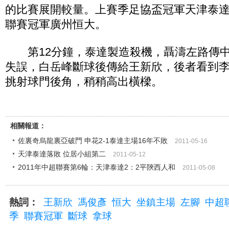
的比賽展開較量。上賽季足協盃冠軍天津泰
聯賽冠軍廣州恒大。
第12分鐘，泰達製造殺機，聶濤左路傳中
失誤，白岳峰斷球後傳給王新欣，後者看到
挑射球門後角，稍稍高出橫樑。
相關報道：
佐裏奇烏龍裏亞破門 申花2-1泰達主場16年不敗
2011-05-16
天津泰達落敗 位居小組第二
2011-05-12
2011年中超聯賽第6輪：天津泰達2：2平陝西人和
2011-05-08
熱詞：
王新欣
馮俊彥
恒大
坐鎮主場
左腳
中超
季
聯賽冠軍
斷球
拿球