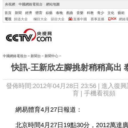
央視網
|
中國網絡電視台
|
網站地圖
首頁
新聞
經濟
體育
綜藝
春晚
戲曲
音樂
科教
青少
文化
藝術
電視
頻道大全
欄目大全
節目大全
直播中國
賽事直播
網絡
中國網絡電視台
>
新聞台
>
新聞中心
>
快訊-王新欣左腳挑射稍稍高出 泰
發佈時間:2012年04月28日 23:56 |
進入復興
育 |
手機看視頻
網易體育4月27日報道：
北京時間4月27日19點30分，2012萬達