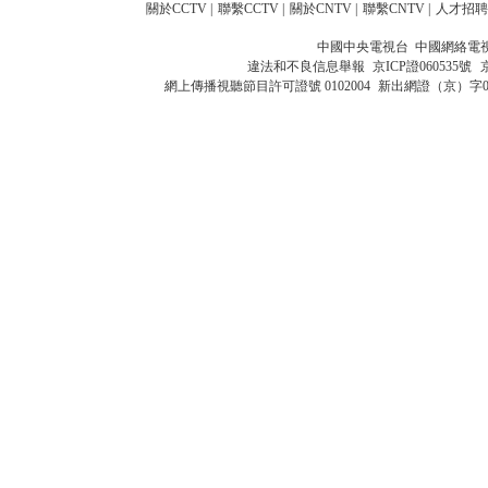
關於CCTV
|
聯繫CCTV
|
關於CNTV
|
聯繫CNTV
|
人才招聘
中國中央電視台 中國網絡電
違法和不良信息舉報
京ICP證060535號
網上傳播視聽節目許可證號 0102004
新出網證（京）字0