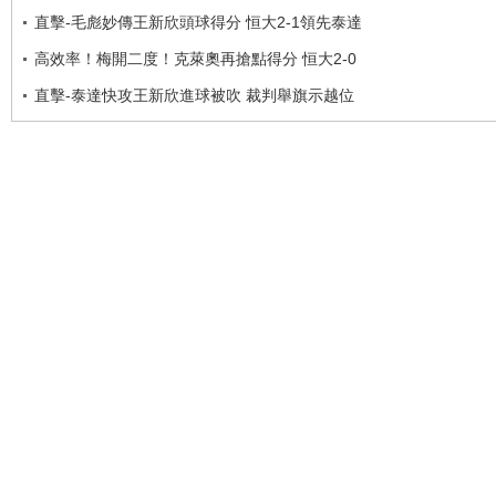
直擊-毛彪妙傳王新欣頭球得分 恒大2-1領先泰達
高效率！梅開二度！克萊奧再搶點得分 恒大2-0
直擊-泰達快攻王新欣進球被吹 裁判舉旗示越位