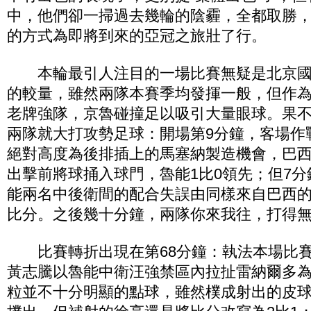
中，他們卻一掃過去幾輪的陰霾，全都取勝
的方式為即將到來的亞冠之旅壯了行。
本輪最引人注目的一場比賽無疑是北京國
的較量，雖然兩隊本賽季均發揮一般，但作
老牌強隊，京魯碰撞足以吸引大量眼球。果
兩隊就大打攻勢足球：開場第9分鐘，客場作
絕對高度為後排插上的馬塞納製造機會，巴
出擊前將球捅入球門，魯能1比0領先；但7
能兩名中後衛間的配合失誤由同樣來自巴西
比分。之後幾十分鐘，兩隊你來我往，打得
比賽轉折出現在第68分鐘：執法本場比賽
黃志騰以魯能中衛汪強禁區內拉扯雷納爾多
粒並不十分明顯的點球，雖然樸成射出的皮