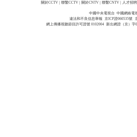
關於CCTV
|
聯繫CCTV
|
關於CNTV
|
聯繫CNTV
|
人才招聘
中國中央電視台 中國網絡電
違法和不良信息舉報
京ICP證060535號
網上傳播視聽節目許可證號 0102004
新出網證（京）字0