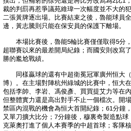
撲出，但補射的徐亮還是將比分改寫為2比1；
裁的判罰再惹爭議苑維瑋一次幅度並不大的
二張黃牌逐出場。比賽結束之後，魯能球員
邊，黃志騰則只能在保安員的保護下離場。
本場比賽後，魯能5輪比賽僅僅取得5分，
超聯賽以來的最差開局紀錄；而國安則改寫
勝的尷尬戰績。
同樣贏球的還有中超衛冕冠軍廣州恒大（
博）。在主場對陣杭州綠城的比賽中，恒大
包括李帥、李岩、馮俊彥、買買提艾力等在
但整體實力還是高出對手不止一個檔次。開場
禁區內混戰的機會為恒大首開紀錄；61分鐘
又單刀擴大比分；7分鐘後，穆裏奇製造點球
克萊奧打進了個人本賽季的中超首球；客隊