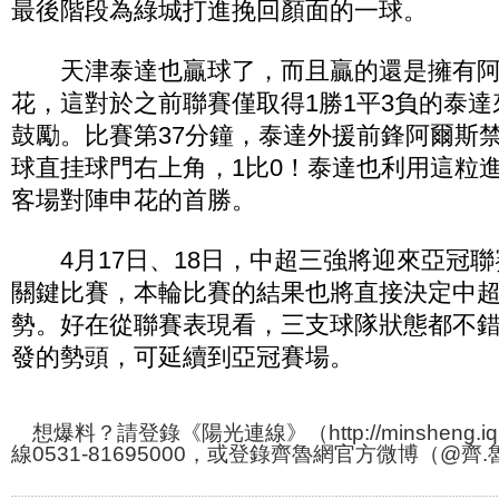
最後階段為綠城打進挽回顏面的一球。
天津泰達也贏球了，而且贏的還是擁有阿
花，這對於之前聯賽僅取得1勝1平3負的泰
鼓勵。比賽第37分鐘，泰達外援前鋒阿爾斯
球直挂球門右上角，1比0！泰達也利用這粒
客場對陣申花的首勝。
4月17日、18日，中超三強將迎來亞冠聯
關鍵比賽，本輪比賽的結果也將直接決定中
勢。好在從聯賽表現看，三支球隊狀態都不
發的勢頭，可延續到亞冠賽場。
想爆料？請登錄《陽光連線》（http://minsheng.iq
線0531-81695000，或登錄齊魯網官方微博（@齊