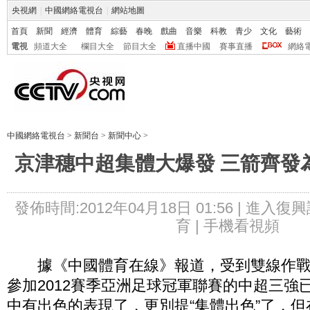
央視網
|
中國網絡電視台
|
網站地圖
首頁
新聞
經濟
體育
綜藝
春晚
戲曲
音樂
科教
青少
文化
藝術
電視
頻道大全
欄目大全
節目大全
直播中國
賽事直播
網絡
中國網絡電視台
>
新聞台
>
新聞中心
>
京津穗中超集體大爆發 三箭齊發
發佈時間:2012年04月18日 01:56 |
進入復興
育 |
手機看視頻
據《中國體育在線》報道，受到雙線作戰
參加2012賽季亞洲足球冠軍聯賽的中超三強
中有出色的表現了，更別提“集體出色”了，但