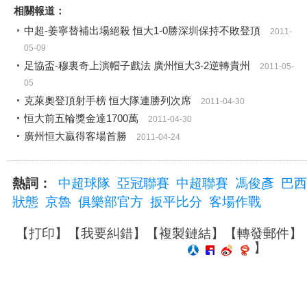
相關報道：
中超-姜寧替補出場絕殺 恒大1-0勝深圳保持不敗登頂
2011-
05-09
足協盃-穆裏奇上演帽子戲法 廣州恒大3-2逆轉貴州
2011-05-
05
克萊奧登頂射手榜 恒大隊連勝列次席
2011-04-30
恒大前五輪獎金達1700萬
2011-04-30
廣州恒大贏得客場首勝
2011-04-24
熱詞：
中超球隊
亞冠聯賽
中超聯賽
馮俊彥
巴西
狀態
京魯
俱樂部官方
扳平比分
客場作戰
【
打印
】【
我要糾錯
】【
複製鏈結
】【
轉發郵件
】
】