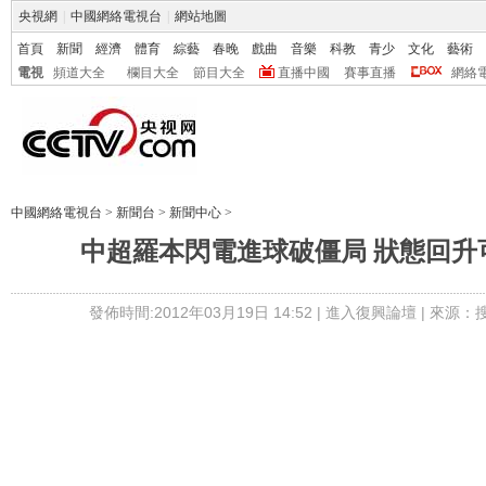
央視網
|
中國網絡電視台
|
網站地圖
首頁
新聞
經濟
體育
綜藝
春晚
戲曲
音樂
科教
青少
文化
藝術
電視
頻道大全
欄目大全
節目大全
直播中國
賽事直播
網絡
中國網絡電視台
>
新聞台
>
新聞中心
>
中超羅本閃電進球破僵局 狀態回升
發佈時間:2012年03月19日 14:52 |
進入復興論壇
| 來源：