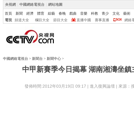
央視網
|
中國網絡電視台
|
網站地圖
首頁
新聞
經濟
體育
綜藝
春晚
戲曲
音樂
科教
青少
文化
藝術
電視
頻道大全
欄目大全
節目大全
直播中國
賽事直播
網絡
中國網絡電視台
>
新聞台
>
新聞中心
>
中甲新賽季今日揭幕 湖南湘濤坐鎮
發佈時間:2012年03月19日 09:17 |
進入復興論壇
| 來源：
本報3月16日訊（記者王亮）2012賽季
3月17日拉開戰幕，湖南湘濤隊將在主場中
沈北隊，由於董方卓和隊長代欽華的有傷在
説。