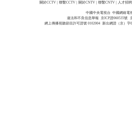
關於CCTV
|
聯繫CCTV
|
關於CNTV
|
聯繫CNTV
|
人才招聘
中國中央電視台 中國網絡電
違法和不良信息舉報
京ICP證060535號
網上傳播視聽節目許可證號 0102004
新出網證（京）字0