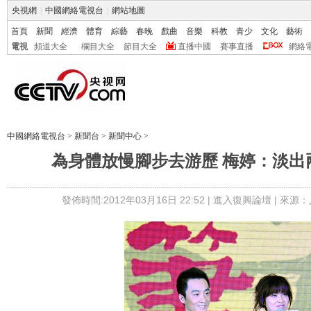
央視網
|
中國網絡電視台
|
網站地圖
首頁
新聞
經濟
體育
綜藝
春晚
戲曲
音樂
科教
青少
文化
藝術
電視
頻道大全
欄目大全
節目大全
直播中國
賽事直播
網絡
中國網絡電視台
>
新聞台
>
新聞中心
>
為身體放慢腳步去游歷 梅婷：淡出
發佈時間:2012年03月16日 22:52 |
進入復興論壇
| 來源：