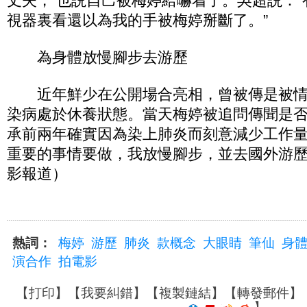
丈夫， 也説自己被梅婷給嚇着了。吳超説：
視器裏看還以為我的手被梅婷掰斷了。”
為身體放慢腳步去游歷
近年鮮少在公開場合亮相，曾被傳是被情
染病處於休養狀態。當天梅婷被追問傳聞是
承前兩年確實因為染上肺炎而刻意減少工作量
重要的事情要做，我放慢腳步，並去國外游歷。
影報道）
熱詞：
梅婷
游歷
肺炎
款概念
大眼睛
筆仙
身
演合作
拍電影
【
打印
】【
我要糾錯
】【
複製鏈結
】【
轉發郵件
】