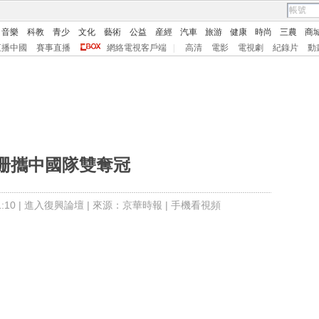
音樂
科教
青少
文化
藝術
公益
産經
汽車
旅游
健康
時尚
三農
商
直播中國
賽事直播
網絡電視客戶端
|
高清
電影
電視劇
紀錄片
動
珊攜中國隊雙奪冠
10 |
進入復興論壇
| 來源：京華時報 |
手機看視頻