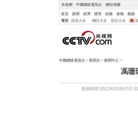
央視網
|
中國網絡電視台
|
網站地圖
首頁
新聞
經濟
體育
綜藝
春晚
戲曲
電視
頻道大全
欄目大全
節目大全
中國網絡電視台
>
新聞台
>
新聞中心
>
馮珊
發佈時間:2012年03月07日 01: