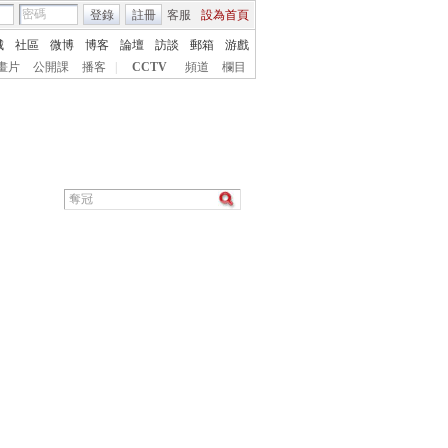
登錄
註冊
客服
設為首頁
城
社區
微博
博客
論壇
訪談
郵箱
游戲
畫片
公開課
播客
|
CCTV
頻道
欄目