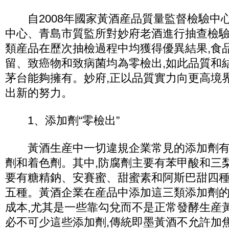
自2008年國家黃酒産品質量監督檢驗中
中心、青島市質監所對妙府老酒進行抽查檢驗
類産品在歷次抽檢過程中均獲得優異結果,食
留、致癌物和致病菌均為零檢出,如此品質和
茅台能夠擁有。妙府,正以品質實力向更高境
出新的努力。
1、添加劑“零檢出”
黃酒生産中一切違規企業常見的添加劑有三
劑和着色劑。其中,防腐劑主要有苯甲酸和三
要有糖精鈉、安賽蜜、甜蜜素和阿斯巴甜四
五種。黃酒企業在産品中添加這三類添加劑
成本,尤其是一些靠勾兌而不是正常發酵生産
必不可少這些添加劑,傳統即墨黃酒不允許加