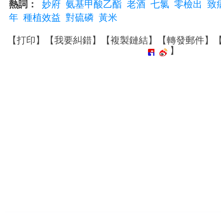
熱詞：
妙府
氨基甲酸乙酯
老酒
七氯
零檢出
致
年
種植效益
對硫磷
黃米
【
打印
】【
我要糾錯
】【
複製鏈結
】【
轉發郵件
】
】