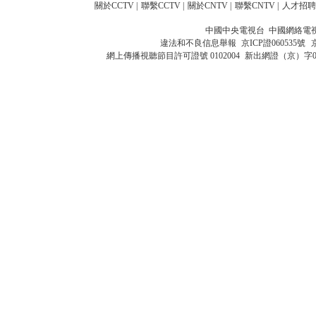
關於CCTV
|
聯繫CCTV
|
關於CNTV
|
聯繫CNTV
|
人才招聘
中國中央電視台 中國網絡電
違法和不良信息舉報
京ICP證060535號
網上傳播視聽節目許可證號 0102004
新出網證（京）字0