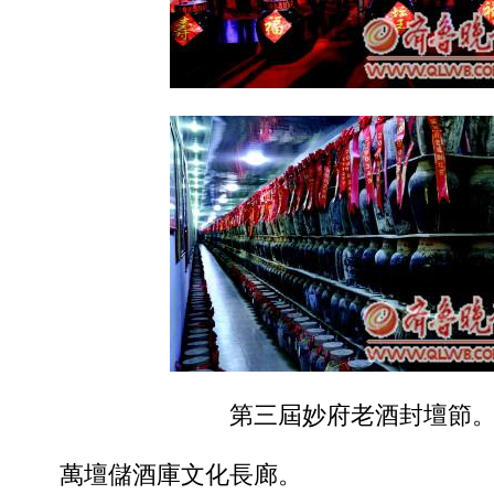
第三屆妙府老酒封壇節
萬壇儲酒庫文化長廊。