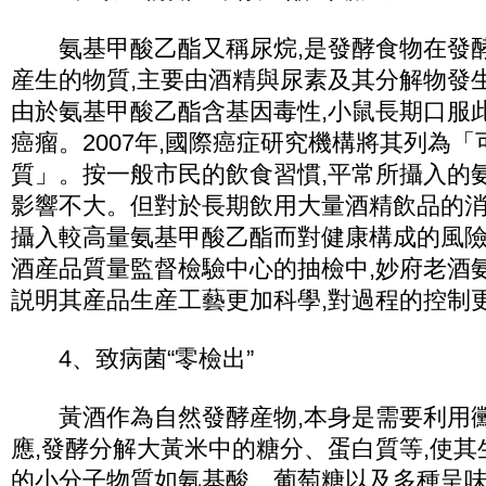
氨基甲酸乙酯又稱尿烷,是發酵食物在發酵
産生的物質,主要由酒精與尿素及其分解物發
由於氨基甲酸乙酯含基因毒性,小鼠長期口服
癌瘤。2007年,國際癌症研究機構將其列為
質」。按一般市民的飲食習慣,平常所攝入的
影響不大。但對於長期飲用大量酒精飲品的消
攝入較高量氨基甲酸乙酯而對健康構成的風險。
酒産品質量監督檢驗中心的抽檢中,妙府老酒
説明其産品生産工藝更加科學,對過程的控制
4、致病菌“零檢出”
黃酒作為自然發酵産物,本身是需要利用黴
應,發酵分解大黃米中的糖分、蛋白質等,使
的小分子物質如氨基酸、葡萄糖以及多種呈