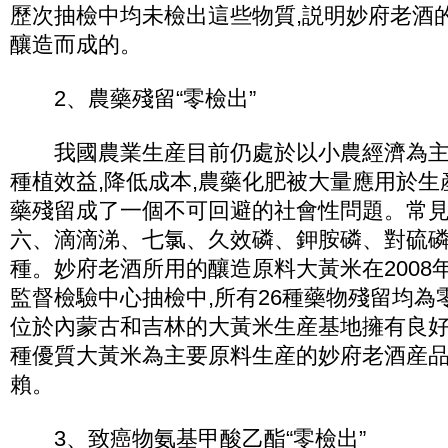
歷次抽檢中均未檢出這些物質,説明妙府老酒
釀造而成的。
2、農藥殘留“零檢出”
我國農業生産目前仍處於以小農經濟為主的
種植效益,降低成本,農藥化肥被大量應用於生
藥殘留成了一個不可回避的社會性問題。常
六、滴滴涕、七氯、久效磷、鉀胺磷、對硫磷
種。妙府老酒所用的釀造原料大黃米在2008
監督檢驗中心抽檢中,所有26種藥物殘留均為
位於內蒙古和吉林的大黃米生産基地擁有良
種優質大黃米為主要原料生産的妙府老酒産
賴。
3、致癌物氨基甲酸乙酯“零檢出”