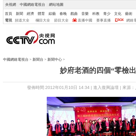
央視網
|
中國網絡電視台
|
網站地圖
首頁
新聞
經濟
體育
綜藝
春晚
戲曲
音樂
科教
青少
文化
藝術
電視
頻道大全
欄目大全
節目大全
直播中國
賽事直播
網絡
中國網絡電視台
>
新聞台
>
新聞中心
>
妙府老酒的四個“零檢出
發佈時間:2012年01月10日 14:34 |
進入復興論壇
| 來源：