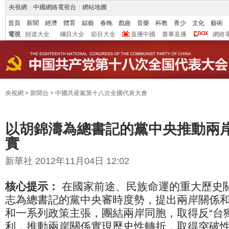
央視網
|
中國網絡電視台
|
網站地圖
首頁
新聞
經濟
體育
綜藝
春晚
戲曲
音樂
科教
青少
文化
藝術
電視
頻道大全
欄目大全
節目大全
直播中國
賽事直播
網絡
央視網
>
新聞台
>
中國共産黨第十八次全國代表大會
以胡錦濤為總書記的黨中央推動兩
實
新華社 2012年11月04日 12:02
核心提示：
在國家前途、民族命運的重大歷史
志為總書記的黨中央審時度勢，提出兩岸關係
和一系列政策主張，團結兩岸同胞，取得反“台
利，推動兩岸關係實現歷史性轉折，取得突破