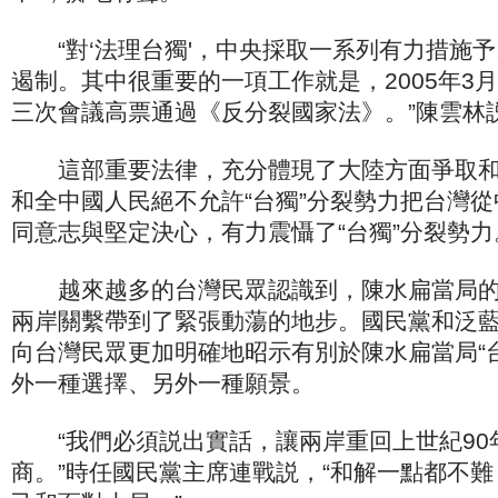
“對‘法理台獨'，中央採取一系列有力措施予
遏制。其中很重要的一項工作就是，2005年3月
三次會議高票通過《反分裂國家法》。”陳雲林
這部重要法律，充分體現了大陸方面爭取和
和全中國人民絕不允許“台獨”分裂勢力把台灣
同意志與堅定決心，有力震懾了“台獨”分裂勢力
越來越多的台灣民眾認識到，陳水扁當局的“
兩岸關繫帶到了緊張動蕩的地步。國民黨和泛
向台灣民眾更加明確地昭示有別於陳水扁當局“
外一種選擇、另外一種願景。
“我們必須説出實話，讓兩岸重回上世紀90
商。”時任國民黨主席連戰説，“和解一點都不