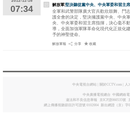
2012-11-16
解放軍
|
堅決聽從黨中央、中央軍委和習主
07:34
全軍和武警部隊廣大官兵歡欣鼓舞、鬥
護全會的決定，堅決擁護黨中央、中央
央、中央軍委和習主席指揮，決心毫不
導，全面加強軍隊革命化現代化正規化
予的神聖使命。
解放軍報
分享
收藏
中央電視台網站
|
關於CCTV.com
|
人
中央廣播電視總台 中國網絡電
違法和不良信息舉報
京ICP證060535號
網上傳播視聽節目許可證號 0102004
新出網證（京）字0