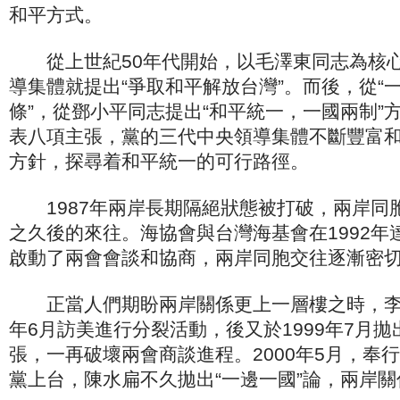
和平方式。
從上世紀50年代開始，以毛澤東同志為核心
導集體就提出“爭取和平解放台灣”。而後，從“一
條”，從鄧小平同志提出“和平統一，一國兩制”
表八項主張，黨的三代中央領導集體不斷豐富
方針，探尋着和平統一的可行路徑。
1987年兩岸長期隔絕狀態被打破，兩岸同胞
之久後的來往。海協會與台灣海基會在1992年達
啟動了兩會會談和協商，兩岸同胞交往逐漸密
正當人們期盼兩岸關係更上一層樓之時，李登
年6月訪美進行分裂活動，後又於1999年7月拋
張，一再破壞兩會商談進程。2000年5月，奉行
黨上台，陳水扁不久拋出“一邊一國”論，兩岸