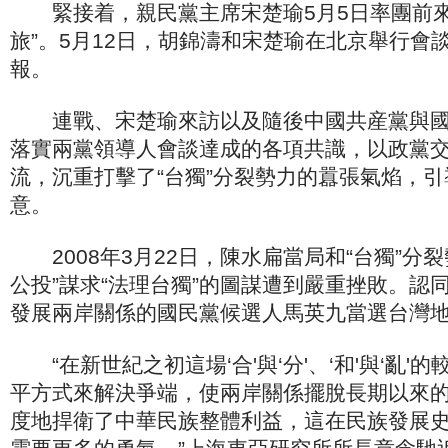
緊接着，親民黨主席宋楚瑜5月5日率團前來
旅”。5月12日，胡錦濤和宋楚瑜在北京舉行會
報。
連戰、宋楚瑜來訪以及隨後中國共産黨與國
落實兩黨領導人會談達成的各項共識，以政黨
流，沉重打擊了“台獨”分裂勢力的囂張氣焰，
意。
2008年3月22日，陳水扁當局和“台獨”分裂
公投”謀求“法理台獨”的圖謀遭到嚴重挫敗。認同
發展兩岸關係的國民黨候選人馬英九當選台灣
“在新世紀之初這場‘合'與‘分'、‘和'與‘亂'
平方式來解決爭端，使兩岸關係擺脫長期以來
度地捍衛了中華民族整體利益，這在民族發展