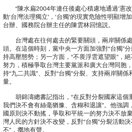
“陳水扁2004年連任後處心積慮地通過‘憲改'
動‘台灣法理獨立'，‘台獨'的現實危險性明顯增
台辦、國務院台辦主任的陳雲林回憶説。
台灣處在往何處去的緊要關頭，兩岸關係處
頭。在這個時刻，黨中央一方面加強對“台獨”
持高壓態勢；另一方面，“不畏浮雲遮望眼”，
努力，積極爭取台灣主要黨派和廣大台灣同胞
持“九二共識”、反對“台獨”分裂、支持兩岸關
量。
基層黨代
11月13
胡錦濤總書記指出，“在反對分裂國家這個
[詳細]
我們決不會有絲毫猶豫、含糊和退讓”。他強調
國原則決不動搖，爭取和平統一的努力決不放
灣人民的方針決不改變，反對“台獨”分裂活動決
不”，擲地有聲。