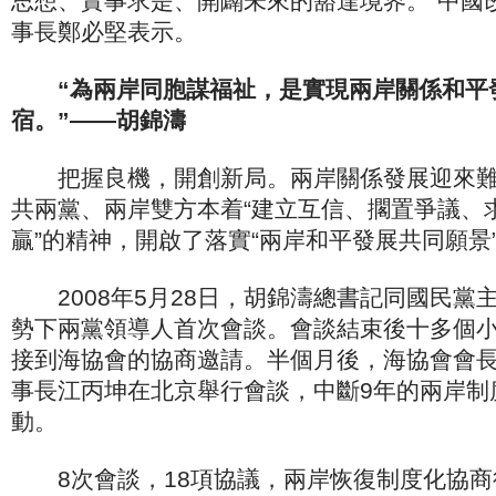
思想、實事求是、開闢未來的豁達境界。”中國
事長鄭必堅表示。
“為兩岸同胞謀福祉，是實現兩岸關係和平
宿。”——胡錦濤
把握良機，開創新局。兩岸關係發展迎來難
共兩黨、兩岸雙方本着“建立互信、擱置爭議、
贏”的精神，開啟了落實“兩岸和平發展共同願景
2008年5月28日，胡錦濤總書記同國民黨
勢下兩黨領導人首次會談。會談結束後十多個
接到海協會的協商邀請。半個月後，海協會會
事長江丙坤在北京舉行會談，中斷9年的兩岸制
動。
8次會談，18項協議，兩岸恢復制度化協商