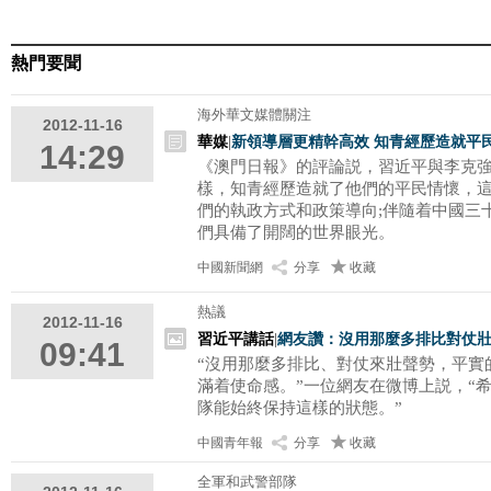
熱門要聞
海外華文媒體關注
2012-11-16
華媒
|
新領導層更精幹高效 知青經歷造就平
14:29
《澳門日報》的評論説，習近平與李克
樣，知青經歷造就了他們的平民情懷，
們的執政方式和政策導向;伴隨着中國三
們具備了開闊的世界眼光。
中國新聞網
分享
收藏
熱議
2012-11-16
習近平講話
|
網友讚：沒用那麼多排比對仗
09:41
“沒用那麼多排比、對仗來壯聲勢，平實
滿着使命感。”一位網友在微博上説，“
隊能始終保持這樣的狀態。”
中國青年報
分享
收藏
全軍和武警部隊