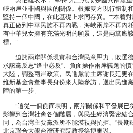
吳伯雄表示：“堅持‘九二共識'是國共兩黨重
峽兩岸並非國與國的關係。根據雙方現行體制
堅持一個中國，在此基礎上求同存異。”“本着
真正做到中華民族不再內戰，海峽兩岸不再內
有中華兒女擁有充滿光明的願景，這是兩黨應
標。”
迫於兩岸關係現實和台灣民意壓力，敗選後
求該黨反思“逢中必反”、負面操作兩岸議題的
大陸，調整兩岸政策。民進黨前主席謝長廷更在
維新基金會董事長身份來大陸參訪，邁出民進
陸的第一步。
“這從一個側面表明，兩岸關係和平發展已從‘
影響到台灣社會各個階層，與民生經濟緊密結
同，為台灣主要黨派所不能漠視與抗拒。”長期
北京聯合大學台灣研究院教授徐博東説。