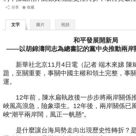
分享
收藏
文字
圖片
視頻
和平發展開新局
——以胡錦濤同志為總書記的黨中央推動兩岸
新華社北京11月4日電（記者 端木來娣 陳
題，至關重要，事關中國主權和領土完整，事
運。
12年前，陳水扁執政後一步步將兩岸關係推
峽風高浪急，險象環生。12年後，兩岸關係已
峽“潮平兩岸闊，風正一帆懸”。
是什麼讓台海局勢走向出現歷史性轉折？是