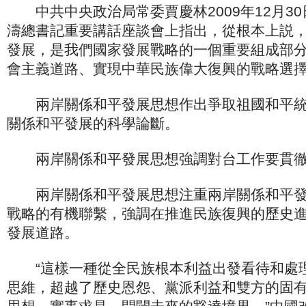
中共中央政治局常委賈慶林2009年12月3
濤總書記重要講話座談會上指出，從根本上説
發展，是我們國家發展戰略的一個重要組成部
會主義道路、實現中華民族偉大復興的戰略選
兩岸關係和平發展思想作出爭取祖國和平統
關係和平發展的科學論斷。
兩岸關係和平發展思想強調對台工作要貫徹
兩岸關係和平發展思想注重兩岸關係和平發
戰略的有機聯繫，強調在推進民族復興的歷史
發展道路。
“這樣一種從全民族根本利益出發看待和處
思維，超越了歷史恩怨、黨派利益和雙方的固