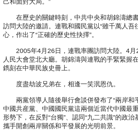
己和面對大局。”
在歷史的關鍵時刻，中共中央和胡錦濤總書
訪問大陸的邀請。連戰和國民黨以“雖千萬人吾
心，作出了“正確的歷史性抉擇”。
2005年4月26日，連戰率團訪問大陸。4月
人民大會堂北大廳。胡錦濤與連戰的手緊緊握
鐫刻在中華民族史冊上。
度盡劫波兄弟在，相逢一笑泯恩仇。
兩黨領導人隨後舉行會談併發布了“兩岸和平
中國共産黨、中國國民黨這兩個近當代中國最
形勢下，在反對“台獨”、認同“九二共識”的政
攜手開創兩岸關係和平發展的光明前景。