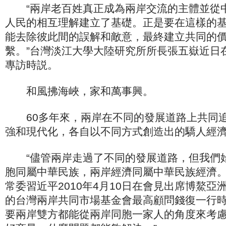
“兩岸老百姓真正成為兩岸交流的主體並從
人民的相互理解建立了基礎。正是要在這樣的
能去除彼此間的誤解和敵意，最終建立共同的
繫。”台灣淡江大學大陸研究所所長張五嶽近日
專訪時説。
和風拂海峽，家和萬事興。
60多年來，兩岸在不同的發展道路上共同追
強和現代化，各自以不同方式創造出的驕人經
“儘管兩岸走過了不同的發展道路，但我們
胞同屬中華民族，兩岸經濟同屬中華民族經濟。
常委習近平2010年4月10日在會見出席博鰲亞洲
的台灣兩岸共同市場基金會最高顧問錢復一行時
要兩岸雙方都能從兩岸同胞一家人的角度來考