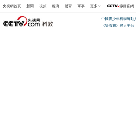
央視網首頁
新聞
視頻
經濟
體育
軍事
更多
節目官網
中國青少年科學總動
《等着我》尋人平台