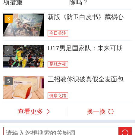
项措施
除吗？
新版《防卫白皮书》藏祸心
3
今日关注
U17男足国家队：未来可期
4
足球之夜
三招教你识破真假全麦面包
5
健康之路
查看更多
换一换