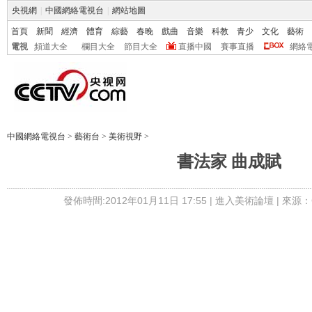
央視網
|
中國網絡電視台
|
網站地圖
首頁
新聞
經濟
體育
綜藝
春晚
戲曲
音樂
科教
青少
文化
藝術
電視
頻道大全
欄目大全
節目大全
直播中國
賽事直播
網絡
中國網絡電視台
>
藝術台
>
美術視野
>
書法家 曲成賦
發佈時間:2012年01月11日 17:55 |
進入美術論壇
| 來源：