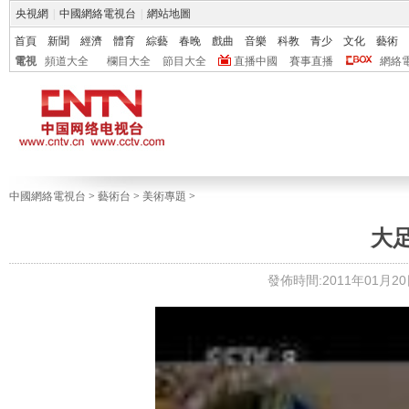
央視網
|
中國網絡電視台
|
網站地圖
首頁
新聞
經濟
體育
綜藝
春晚
戲曲
音樂
科教
青少
文化
藝術
電視
頻道大全
欄目大全
節目大全
直播中國
賽事直播
網絡
中國網絡電視台
>
藝術台
>
美術專題
>
大
發佈時間:2011年01月20日 