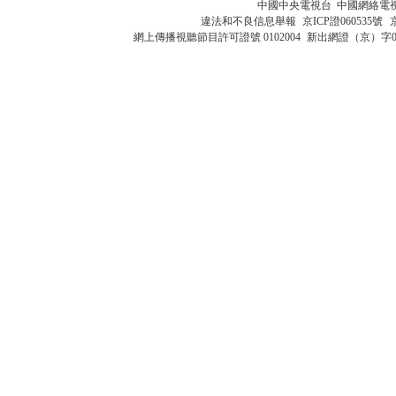
中國中央電視台 中國網絡電
違法和不良信息舉報
京ICP證060535號
網上傳播視聽節目許可證號 0102004
新出網證（京）字0