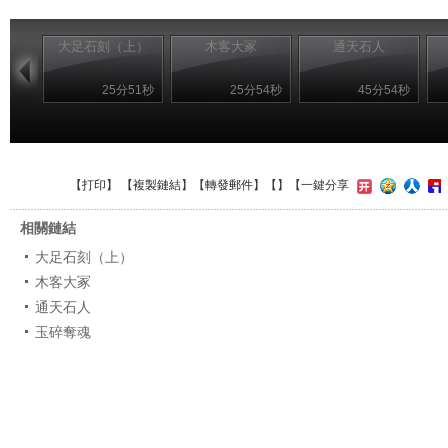
大足石刻（上）
木客大冢
通天石人
25分51秒
25分54秒
45分54秒
【
打印
】 【
複製鏈結
】【
轉發郵件
】【
】
【一鍵分享
相關鏈結
大足石刻（上）
木客大冢
通天石人
玉碎奪魂