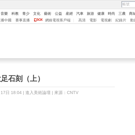
音樂
科教
青少
文化
藝術
公益
産經
汽車
旅游
健康
時尚
三農
商
直播中國
賽事直播
網絡電視客戶端
|
高清
電影
電視劇
紀錄片
動
大足石刻（上）
7日 18:04 |
進入美術論壇
| 來源：CNTV