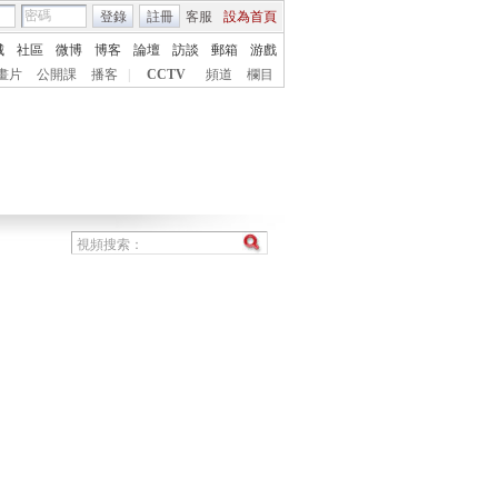
登錄
註冊
客服
設為首頁
城
社區
微博
博客
論壇
訪談
郵箱
游戲
畫片
公開課
播客
|
CCTV
頻道
欄目