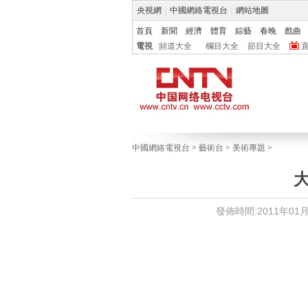
央視網
|
中國網絡電視台
|
網站地圖
首頁
新聞
經濟
體育
綜藝
春晚
戲曲
電視
頻道大全
欄目大全
節目大全
中國網絡電視台
>
藝術台
>
美術專題
>
發佈時間:2011年01月1