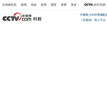
央視網首頁
新聞
視頻
經濟
體育
軍事
更多
節目官網
中國青少年科學總動
《等着我》尋人平台