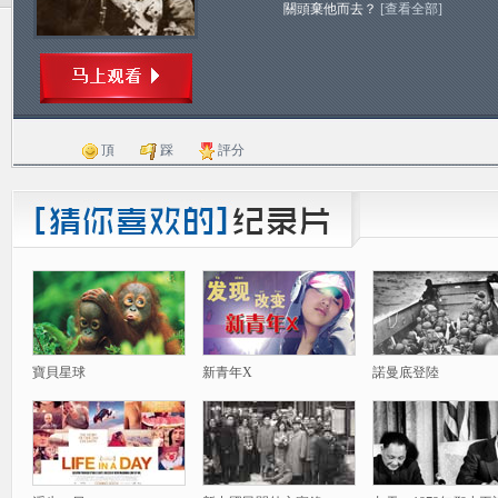
關頭棄他而去？
[查看全部]
頂
踩
評分
寶貝星球
新青年X
諾曼底登陸