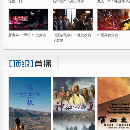
浮生一日
新中國民間外交實錄
九天：1979年鄧小平
新青年：“黑暗”中的舞者
《隱蔽戰線》：他們改寫
中國美食探秘
了歷史