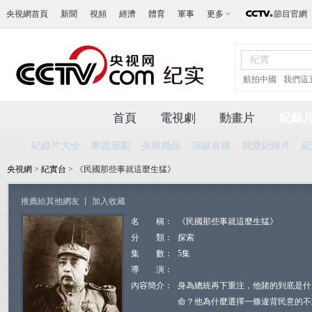
央視網首頁
新聞
視頻
經濟
體育
軍事
更多
節目官網
航拍中國
我們這
首頁
電視劇
動畫片
紀錄
紀錄片大全
專題策劃
央視精品
頂級首播
我愛紀錄片
紀
央視網
>
紀實台
> 《民國那些事就這麼生猛》
推薦給其他網友
丨
加入收藏
名 稱：
《民國那些事就這麼生猛》
分 類：
探索
集 數：
5集
導 演：
內容簡介：
身為總統再下重注，他賭的到底是什
命？他為什麼選擇一條違背民意的不