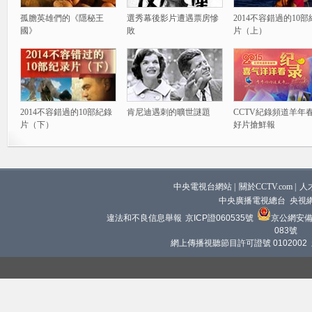
孤膽英雄們的《隱秘王
選秀幕後影片遭遇票房慘
2014不容錯過的10
國》
敗
片（上）
2014不容錯過的10部紀錄
肯尼迪遇刺的曠世謎題
CCTV紀錄頻道羊年
片（下）
好片搶鮮報
中央電視台網站
|
關於CCTV.com
|
人
中央廣播電視總台 央視
違法和不良信息舉報
京ICP證060535號
京公網安備 1
083號
網上傳播視聽節目許可證號 0102002