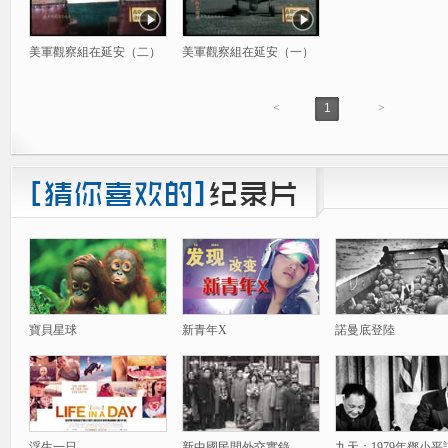
美軍觀察組在延安（二）
美軍觀察組在延安（一）
<
1
>
寶貝星球
新青年X
諾曼底登陸
浮生一日
新中國民間外交實錄
九天：1979年鄧小平