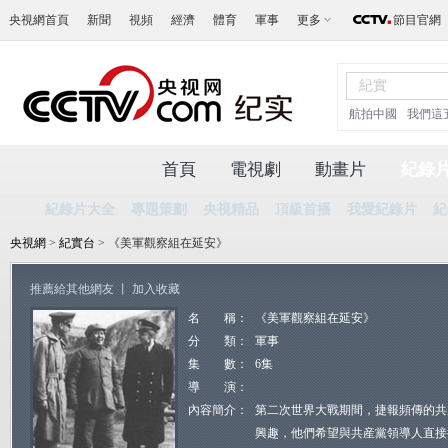
央視網首頁
新聞
視頻
經濟
體育
軍事
更多
節目官網
航拍中國
我們這
首頁
電視劇
動畫片
紀錄
紀錄片大全
專題策劃
央視精品
頂級首播
我愛紀錄片
紀
央視網
>
紀實台
> 《美軍觀察組在延安》
推薦給其他網友
丨
加入收藏
名 稱：
《美軍觀察組在延安》
分 類：
軍事
集 數：
6集
導 演：
內容簡介：
第二次世界大戰期間，捷報頻傳的共
興趣，他們希望與共産黨領導人直接