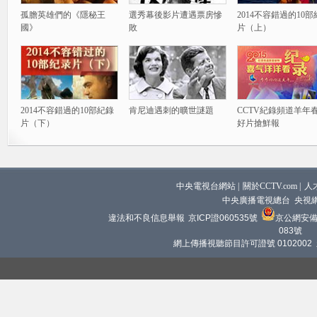
孤膽英雄們的《隱秘王
選秀幕後影片遭遇票房慘
2014不容錯過的10
國》
敗
片（上）
2014不容錯過的10部紀錄
肯尼迪遇刺的曠世謎題
CCTV紀錄頻道羊年
片（下）
好片搶鮮報
中央電視台網站
|
關於CCTV.com
|
人
中央廣播電視總台 央視
違法和不良信息舉報
京ICP證060535號
京公網安備 1
083號
網上傳播視聽節目許可證號 0102002