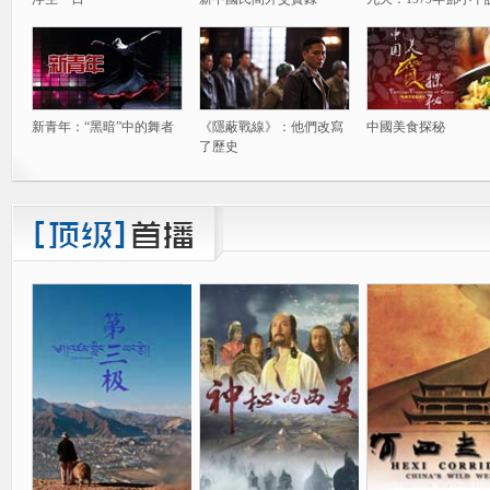
新青年：“黑暗”中的舞者
《隱蔽戰線》：他們改寫
中國美食探秘
了歷史