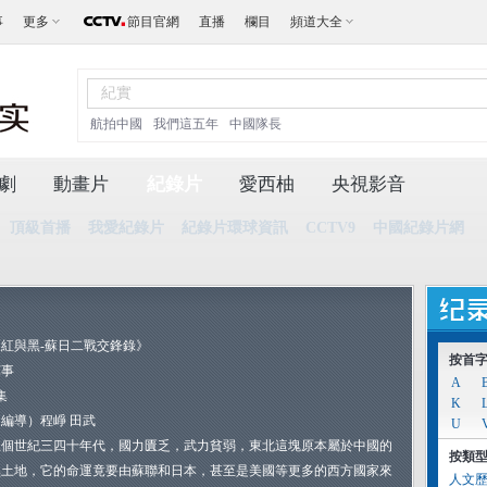
事
更多
節目官網
直播
欄目
頻道大全
航拍中國
我們這五年
中國隊長
劇
動畫片
紀錄片
愛西柚
央視影音
頂級首播
我愛紀錄片
紀錄片環球資訊
CCTV9
中國紀錄片網
《紅與黑-蘇日二戰交鋒錄》
按首
軍事
A
集
K
編導）程崢 田武
U
上個世紀三四十年代，國力匱乏，武力貧弱，東北這塊原本屬於中國的
按類
黑土地，它的命運竟要由蘇聯和日本，甚至是美國等更多的西方國家來
人文