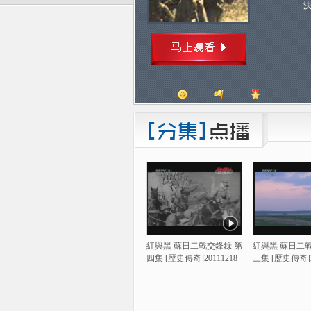
頂
踩
評分
紅與黑 蘇日二戰交鋒錄 第
紅與黑 蘇日二
四集 [歷史傳奇]20111218
三集 [歷史傳奇]2