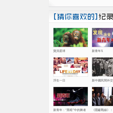
寶貝星球
新青年X
浮生一日
新中國民間外交
新青年：“黑暗”中的舞者
《隱蔽戰線》：