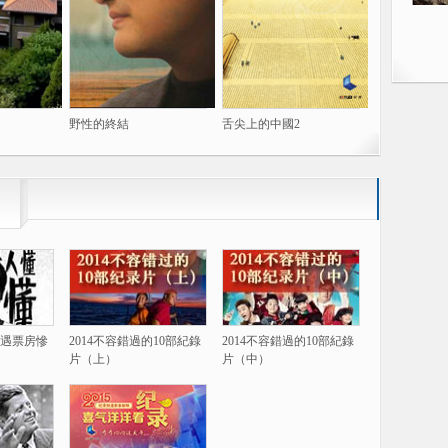
野性的終結
舌尖上的中國2
遇票房慘
2014不容錯過的10部紀錄
2014不容錯過的10部紀錄
片（上）
片（中）