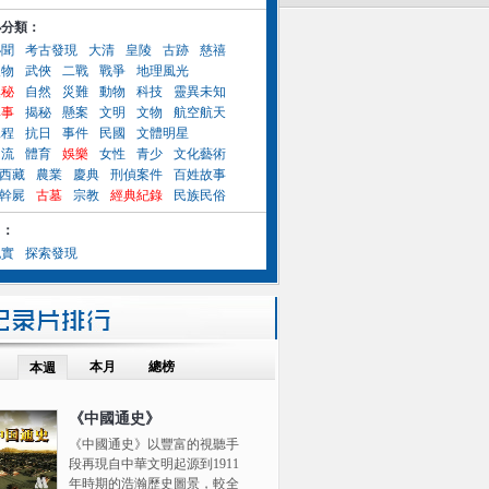
小分類：
秘聞
考古發現
大清
皇陵
古跡
慈禧
人物
武俠
二戰
戰爭
地理風光
奧秘
自然
災難
動物
科技
靈異未知
異事
揭秘
懸案
文明
文物
航空航天
工程
抗日
事件
民國
文體明星
名流
體育
娛樂
女性
青少
文化藝術
西藏
農業
慶典
刑偵案件
百姓故事
幹屍
古墓
宗教
經典紀錄
民族民俗
目：
紀實
探索發現
本月
總榜
本週
《中國通史》
《中國通史》以豐富的視聽手
段再現自中華文明起源到1911
年時期的浩瀚歷史圖景，較全