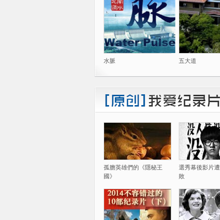
水脈
五大道
孤膽英雄們的《隱秘王
選秀幕後影片遭
國》
敗