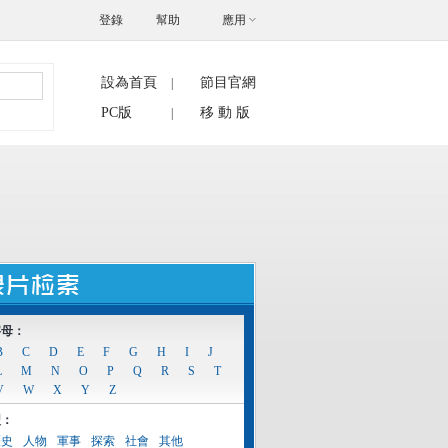
登錄
幫助
應用
設為首頁
節目官網
|
搜索
PC版
移 動 版
|
字母：
B
C
D
E
F
G
H
I
J
L
M
N
O
P
Q
R
S
T
V
W
X
Y
Z
型：
歷史
人物
軍事
探索
社會
其他