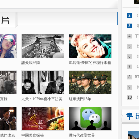
2
《
3
《
4
子
5
《
6
《
諾曼底登陸
瑪麗蓮·夢露的神秘行李箱
7
《
8
B
9
《
10
《
實錄
九天：1979年鄧小平訪美
駐軍澳門15年
他們改寫
中國美食探秘
微時代改變世界