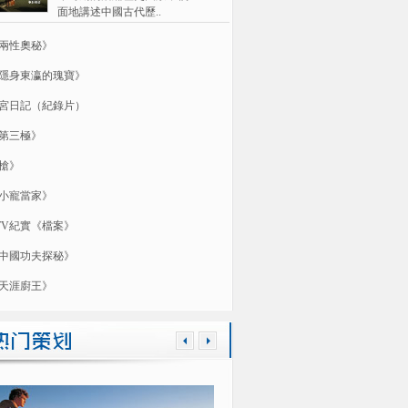
面地講述中國古代歷..
兩性奧秘》
隱身東瀛的瑰寶》
宮日記（紀錄片）
第三極》
槍》
小寵當家》
TV紀實《檔案》
中國功夫探秘》
天涯廚王》