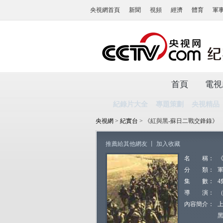
央視網首頁
新聞
視頻
經濟
體育
軍
首頁
電視
紀錄片大全
專題策劃
央視精品
央視網
>
紀實台
> 《紅與黑-蘇日二戰交鋒錄》
推薦給其他網友
丨
加入收藏
名 稱：
分 類：
集 數：
4
導 演：
（
內容簡介：