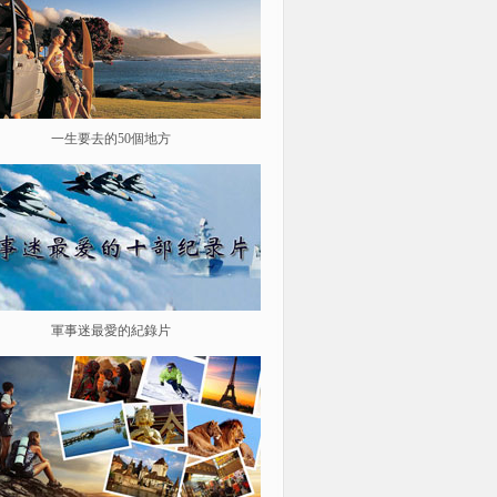
一生要去的50個地方
鑒史問廉
軍事迷最愛的紀錄片
遨游星際 探索宇宙