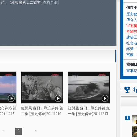
決定，《紅與黑蘇日二戰交
[查看全部]
個性
歷史
傳奇
宇宙
奇聞
建築
社會
經濟
宮殿
按欄
軍事
戰交鋒錄 第
紅與黑 蘇日二戰交鋒錄 第
紅與黑 蘇日二戰交鋒錄 第
0111217
二集 [歷史傳奇]20111216
一集 [歷史傳奇]20111215
1
<
1
>