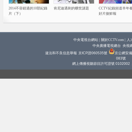
2014不容錯過的10部紀錄
肯尼迪遇刺的曠世謎題
CCTV紀錄頻道羊年
片（下）
好片搶鮮報
中央電視台網站
|
關於CCTV.com
|
人
中央廣播電視總台 央視
違法和不良信息舉報
京ICP證060535號
京公網安備 1
083號
網上傳播視聽節目許可證號 0102002