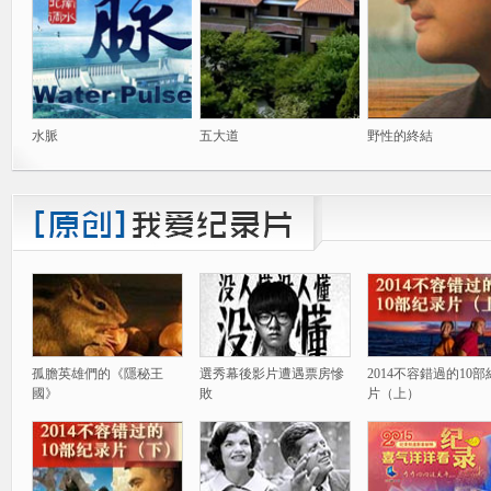
水脈
五大道
野性的終結
孤膽英雄們的《隱秘王
選秀幕後影片遭遇票房慘
2014不容錯過的10
國》
敗
片（上）