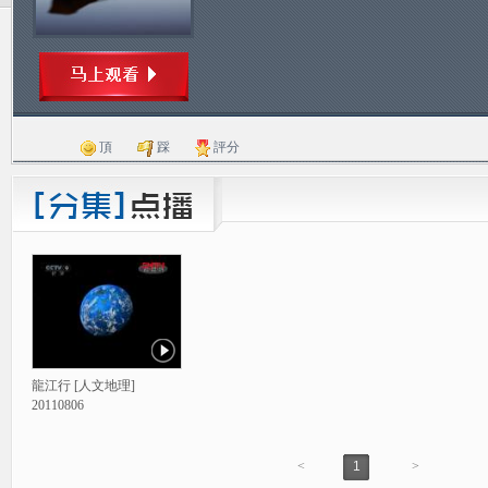
頂
踩
評分
龍江行 [人文地理]
20110806
<
1
>