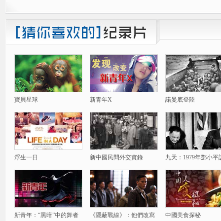
寶貝星球
新青年X
諾曼底登陸
浮生一日
新中國民間外交實錄
九天：1979年鄧小平
新青年：“黑暗”中的舞者
《隱蔽戰線》：他們改寫
中國美食探秘