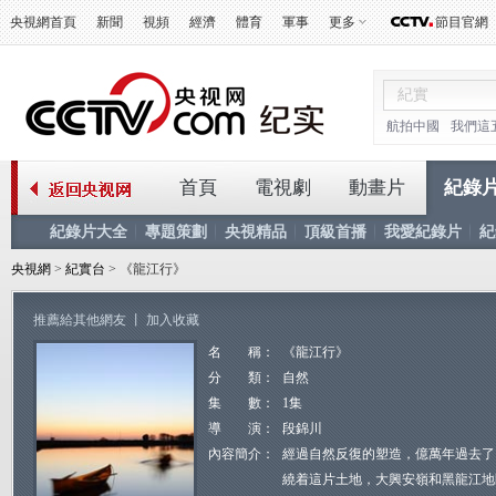
央視網首頁
新聞
視頻
經濟
體育
軍事
更多
節目官網
航拍中國
我們這
首頁
電視劇
動畫片
紀錄
紀錄片大全
專題策劃
央視精品
頂級首播
我愛紀錄片
紀
央視網
>
紀實台
> 《龍江行》
推薦給其他網友
丨
加入收藏
名 稱：
《龍江行》
分 類：
自然
集 數：
1集
導 演：
段錦川
內容簡介：
經過自然反復的塑造，億萬年過去了
繞着這片土地，大興安嶺和黑龍江地