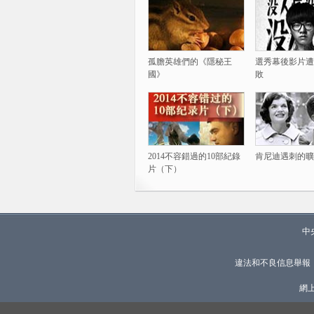
孤膽英雄們的《隱秘王
選秀幕後影片遭
國》
敗
2014不容錯過的10部紀錄
肯尼迪遇刺的曠
片（下）
中
違法和不良信息舉報
網上