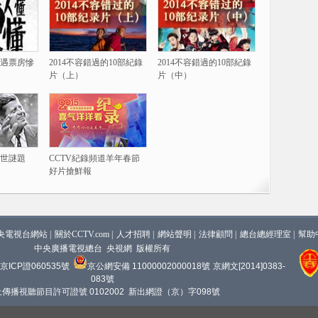
遇票房慘
2014不容錯過的10部紀錄
2014不容錯過的10部紀錄
片（上）
片（中）
世謎題
CCTV紀錄頻道羊年春節
好片搶鮮報
央電視台網站
|
關於CCTV.com
|
人才招聘
|
網站聲明
|
法律顧問
|
總台總經理室
|
幫助
中央廣播電視總台 央視網 版權所有
京ICP證060535號
京公網安備 11000002000018號
京網文[2014]0383-
083號
傳播視聽節目許可證號 0102002 新出網證（京）字098號