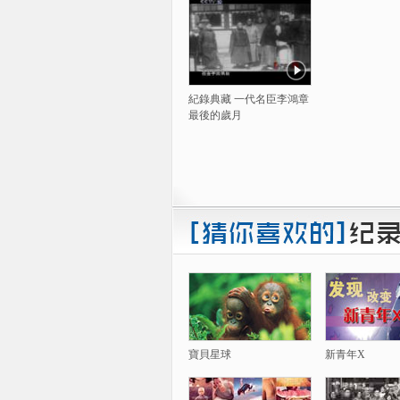
紀錄典藏 一代名臣李鴻章
最後的歲月
寶貝星球
新青年X