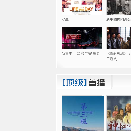
浮生一日
新中國民間外交
新青年：“黑暗”中的舞者
《隱蔽戰線》：
了歷史