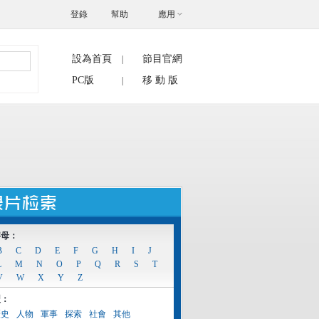
登錄
幫助
應用
設為首頁
節目官網
|
搜索
PC版
移 動 版
|
字母：
B
C
D
E
F
G
H
I
J
L
M
N
O
P
Q
R
S
T
V
W
X
Y
Z
型：
歷史
人物
軍事
探索
社會
其他