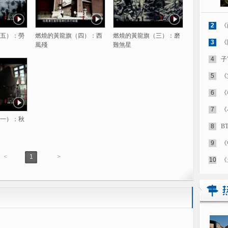
2
《
五）：勞
燃燒的黃龍旗（四）：西
燃燒的黃龍旗（三）：磨
3
《
風殘
難煞星
4
子
5
《
6
《
7
《
一）：秋
8
B
9
《
<
1
>
10
《