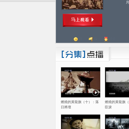
頂
踩
評分
燃燒的黃龍旗（十）：落
燃燒的黃龍旗（
日將壇
臣淚