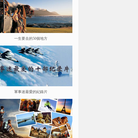
一生要去的50個地方
鑒史問廉
軍事迷最愛的紀錄片
遨游星際 探索宇宙