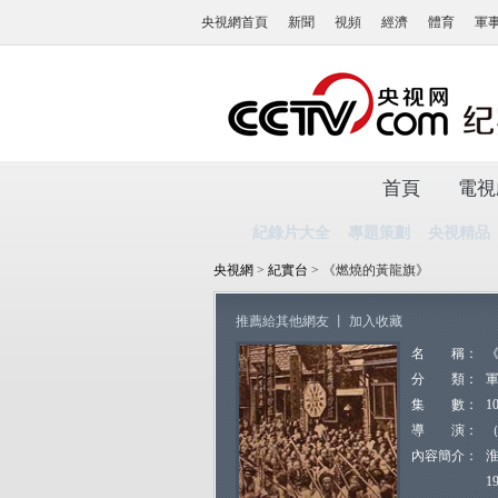
央視網首頁
新聞
視頻
經濟
體育
軍
首頁
電視
紀錄片大全
專題策劃
央視精品
央視網
>
紀實台
> 《燃燒的黃龍旗》
推薦給其他網友
丨
加入收藏
名 稱：
分 類：
集 數：
1
導 演：
內容簡介：
1