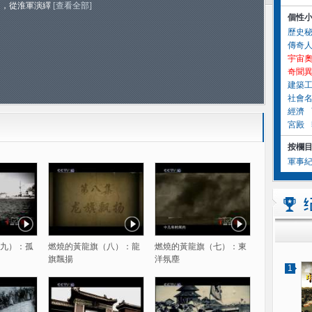
月，從淮軍演繹
[查看全部]
個性
歷史
傳奇
宇宙
奇聞
建築
社會
經濟
宮殿
按欄
軍事
九）：孤
燃燒的黃龍旗（八）：龍
燃燒的黃龍旗（七）：東
旗飄揚
洋氛塵
1