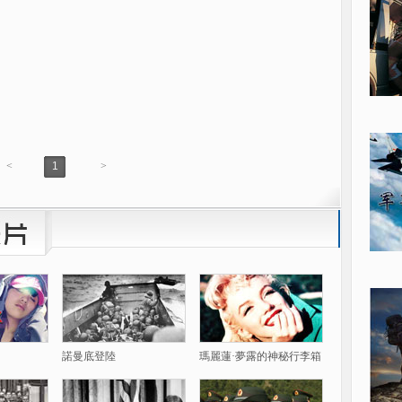
<
1
>
諾曼底登陸
瑪麗蓮·夢露的神秘行李箱