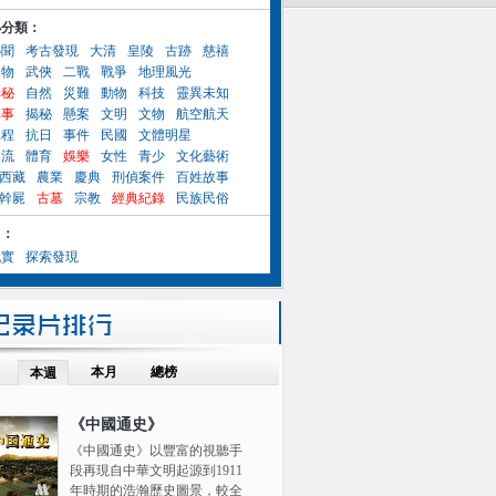
小分類：
秘聞
考古發現
大清
皇陵
古跡
慈禧
人物
武俠
二戰
戰爭
地理風光
奧秘
自然
災難
動物
科技
靈異未知
異事
揭秘
懸案
文明
文物
航空航天
工程
抗日
事件
民國
文體明星
名流
體育
娛樂
女性
青少
文化藝術
西藏
農業
慶典
刑偵案件
百姓故事
幹屍
古墓
宗教
經典紀錄
民族民俗
目：
紀實
探索發現
本月
總榜
本週
《中國通史》
《中國通史》以豐富的視聽手
段再現自中華文明起源到1911
年時期的浩瀚歷史圖景，較全