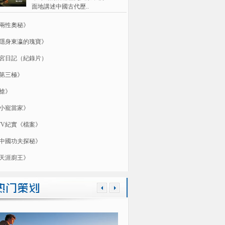
面地講述中國古代歷..
兩性奧秘》
隱身東瀛的瑰寶》
宮日記（紀錄片）
第三極》
槍》
小寵當家》
TV紀實《檔案》
中國功夫探秘》
天涯廚王》