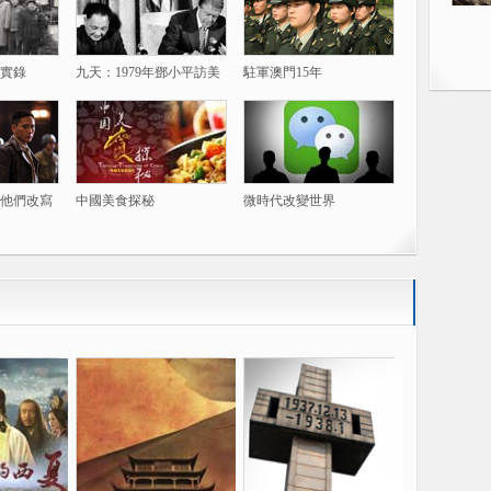
實錄
九天：1979年鄧小平訪美
駐軍澳門15年
他們改寫
中國美食探秘
微時代改變世界