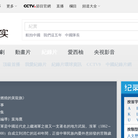
事
更多
節目官網
直播
欄目
頻道大全
航拍中國
我們這五年
中國隊長
劇
動畫片
紀錄片
愛西柚
央視影音
頂級首播
我愛紀錄片
紀錄片環球資訊
CCTV9
中國紀錄片網
《燃燒的黃龍旗》
按首
軍事
A
0集
K
（編導）葉海鷹
U
淮軍是中國近代史上繼湘軍之後又一支著名的地方武裝。淮軍（1862～
按類
900）自成立到消亡的近40年間，正值中華民族內憂外患頻發的苦難歲
人文