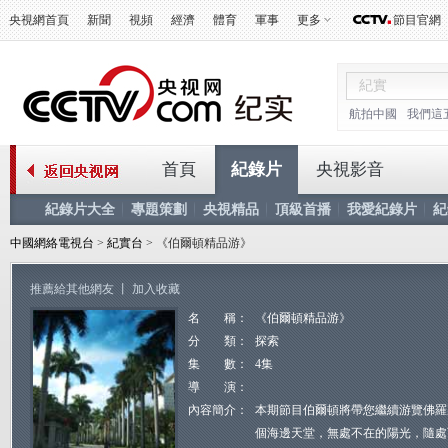
央視網首頁
新聞
視頻
經濟
體育
軍事
更多
節目官網
航拍中國
我們這
首頁
紀錄片
央視影音
紀錄片大全
專題策劃
央視精品
頂級首播
我愛紀錄片
紀
中國網絡電視台
>
紀實台
> 《伯爾頓精品游》
推薦給其他網友
丨
加入收藏
名 稱：
《伯爾頓精品游》
分 類：
探索
集 數：
4集
導 演：
內容簡介：
本期節目伯爾頓將帶您繼續游覽佛羅
個海邊天堂，無處不在的陽光，隨處