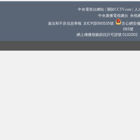
中央電視台網站
|
關於CCTV.com
|
人
中央廣播電視總台 央視
違法和不良信息舉報
京ICP證060535號
京公網安備 1
083號
網上傳播視聽節目許可證號 0102002