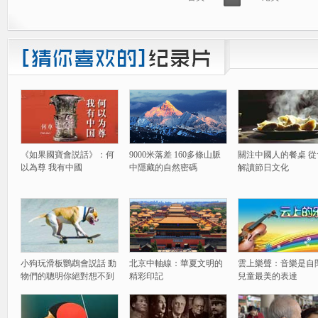
《如果國寶會説話》：何
9000米落差 160多條山脈
關注中國人的餐桌 從
以為尊 我有中國
中隱藏的自然密碼
解讀節日文化
小狗玩滑板鸚鵡會説話 動
北京中軸線：華夏文明的
雲上樂聲：音樂是自
物們的聰明你絕對想不到
精彩印記
兒童最美的表達