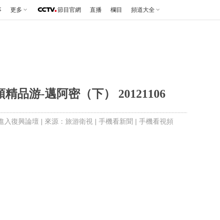
事
更多
節目官網
直播
欄目
頻道大全
品游-邁阿密（下） 20121106
進入復興論壇
| 來源：旅游衛視 |
手機看新聞
|
手機看視頻