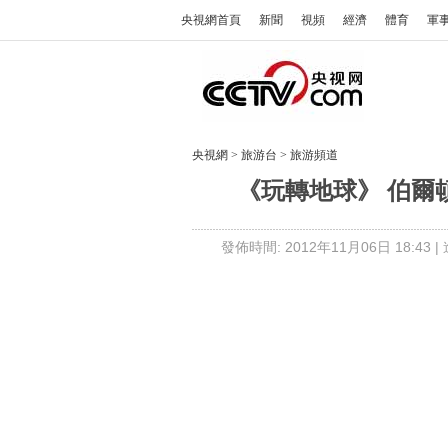
央視網首頁
新聞
視頻
經濟
體育
軍
央視網
>
旅游台
>
旅游頻道
《玩轉地球》 伯爾頓精
發佈時間: 2012年11月06日 18:43 |