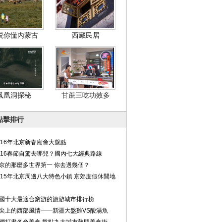
説你懂內蒙古
西藏民居
鳳凰洞探秘
甘蔗三吃功效多
點擊排行
016年北京新春廟會大盤點
016春節自駕去哪兒？國內七大經典路線
京的那麼多世界第一 你去過幾個？
015年北京周邊八大特色小鎮 京郊度假休閒地
國十大最適合窮游的旅游城市排行榜
尖上的西部風情——新疆大盤雞VS酸湯魚