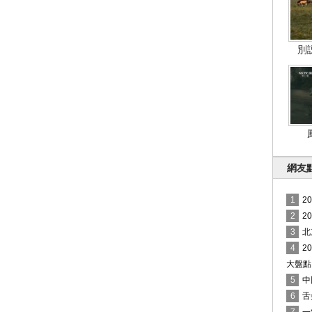
別
網友
1
2
2
2
3
北
4
2
大盤點
5
中
6
舌