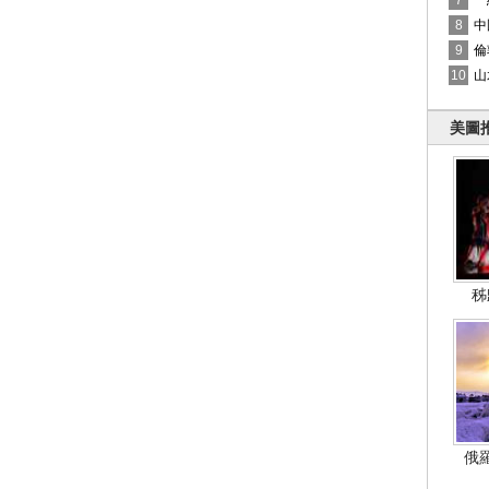
7
一
8
中
9
倫
10
山
美圖
秭
俄