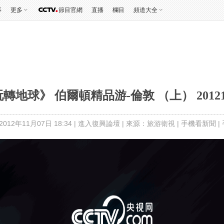
事
更多
節目官網
直播
欄目
頻道大全
轉地球》 伯爾頓精品游-倫敦 （上） 20121
012年11月07日 18:34 |
進入復興論壇
| 來源：旅游衛視 |
手機看新聞
|