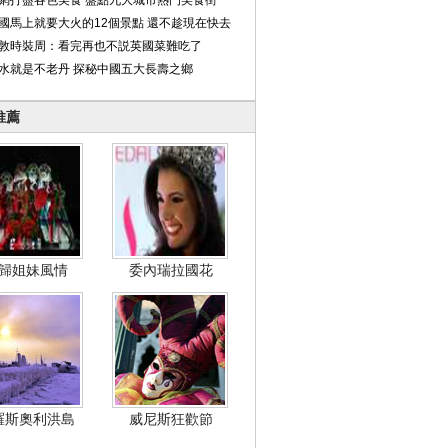
網打盡各色美食 盤點九大城市熱門美食街
國馬上就要大火的12個景點 還不趁現在快去
敦時裝周：看完再也不説英國菜難吃了
水就是不老丹 探秘中國五大長壽之鄉
推薦
歸姐妹風情
委內瑞拉國花
羅斯奧利洪島
威尼斯狂歡節