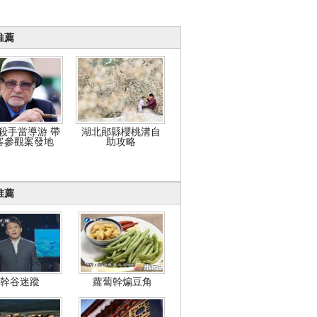
推薦
殺手當導游 帶
湖北鄖縣櫻桃溝自
客參觀案發地
助攻略
推薦
幹谷迷蹤
蘿蔔幹煸豆角