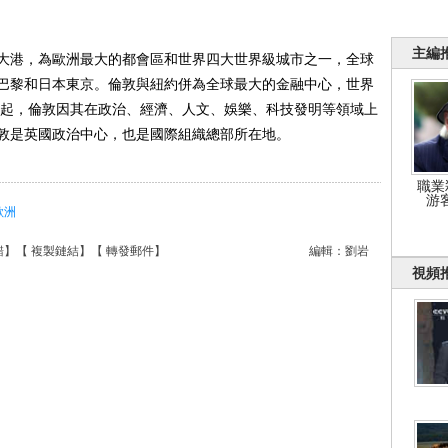
主編
大港，為歐洲最大的都會區和世界四大世界級城市之一，全球
巴黎和日本東京。倫敦與紐約併為全球最大的金融中心，世界
01起，倫敦因其在政治、經濟、人文、娛樂、科技發明等領域上
敦是英國政治中心，也是國際組織總部所在地。
職業
游
歐洲
錯
】【
複製鏈結
】【
轉發郵件
】
編輯：劉岩
視頻