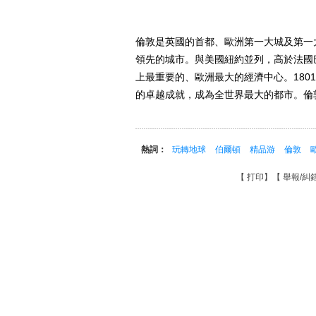
倫敦是英國的首都、歐洲第一大城及第一
領先的城市。與美國紐約並列，高於法國
上最重要的、歐洲最大的經濟中心。18
的卓越成就，成為全世界最大的都市。倫
熱詞：
玩轉地球
伯爾頓
精品游
倫敦
【
打印
】【
舉報/糾