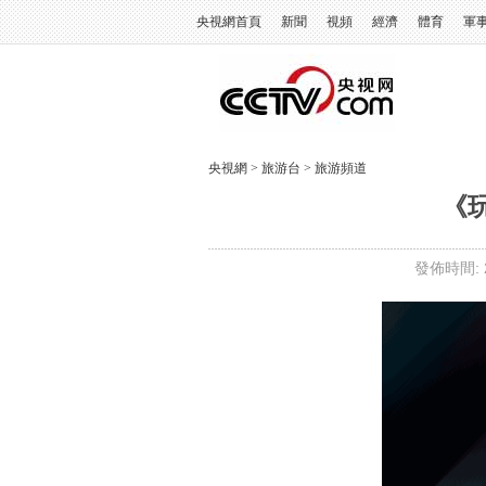
央視網首頁
新聞
視頻
經濟
體育
軍
央視網
>
旅游台
>
旅游頻道
《玩
發佈時間: 2