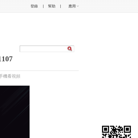
登錄
幫助
應用
107
手機看視頻