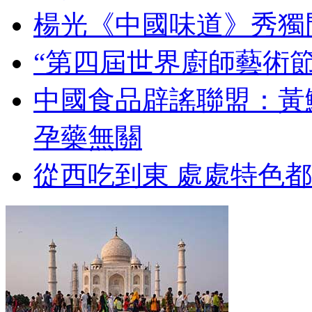
楊光《中國味道》秀獨
“第四屆世界廚師藝術節
中國食品辟謠聯盟：黃
孕藥無關
從西吃到東 處處特色