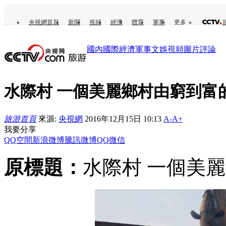
央視網首頁
新聞
視頻
經濟
體育
軍事
更多
國內
國際
經濟
軍事
文娛
視頻
圖片
評論
水際村 一個美麗鄉村由窮到富
旅游首頁
來源:
央視網
2016年12月15日 10:13
A-
A+
我要分享
QQ空間
新浪微博
騰訊微博
QQ
微信
原標題：
水際村 一個美