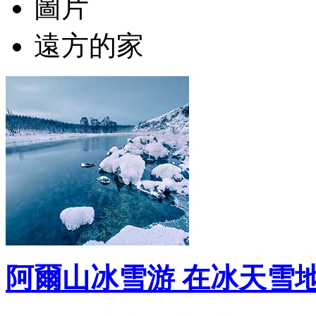
圖片
遠方的家
阿爾山冰雪游 在冰天雪