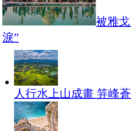
被雅戈
淚”
人行水上山成畫 笄峰