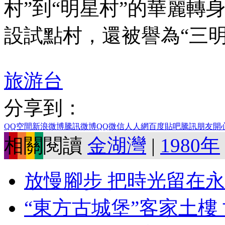
村”到“明星村”的華麗轉
設試點村，還被譽為“三
旅游台
分享到：
QQ空間
新浪微博
騰訊微博
QQ
微信
人人網
百度貼吧
騰訊朋友
開
相關閱讀
金湖灣
|
1980年
放慢腳步 把時光留在永
“東方古城堡”客家土樓 