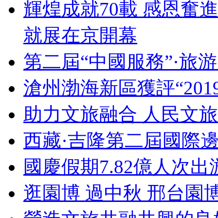
輝煌成就70載 感恩奮
就展在京開幕
第二屆“中國服務”·旅
滄州渤海新區獲評“20
助力文旅融合 人民文
西藏·吉隆第二屆國際
國慶假期7.82億人次出游
逛園博 過中秋 邢台園