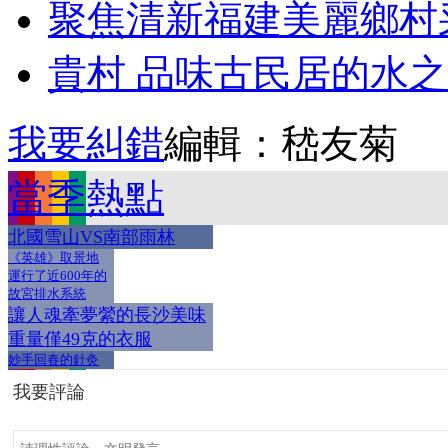
聚焦清新福建美麗鄉村
貴村 品味古民居的水
我要糾錯
編輯：嵇友菊
當季熱點
北國雪山VS南部雨林
《英雄》取景地
運行了近600年的
故宮排水系統
讓人魂牽夢縈的長沙美味
重量僅49克的衣服
妙手回春的針灸