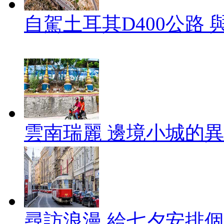
自駕土耳其D400公路
雲南瑞麗 邊境小城的
尋訪浪漫 給七夕安排