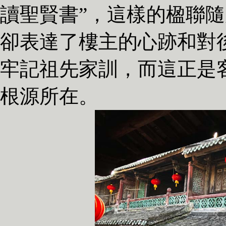
讀聖賢書”，這樣的楹聯
卻表達了樓主的心跡和對
牢記祖先家訓，而這正是
根源所在。