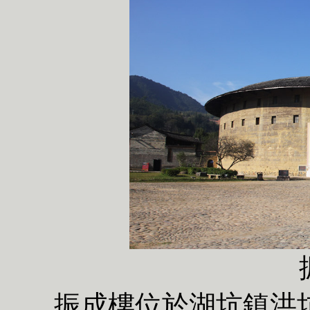
振成樓位於湖坑鎮洪坑村，