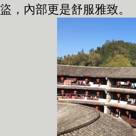
盜，內部更是舒服雅致。