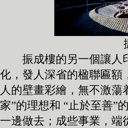
振成樓的另一個讓人印
化，發人深省的楹聯匾額
人的壁畫彩繪，無不激蕩
家”的理想和 “止於至善”
一邊做去；成些事業，端從