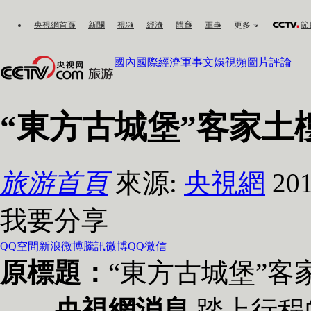
央視網首頁
新聞
視頻
經濟
體育
軍事
更多
節
國內
國際
經濟
軍事
文娛
視頻
圖片
評論
“東方古城堡”客家土
旅游首頁
來源:
央視網
20
我要分享
QQ空間
新浪微博
騰訊微博
QQ
微信
原標題：
“東方古城堡”客
央視網消息
踏上行程