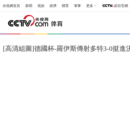
央視網首頁
新聞
視頻
經濟
體育
軍事
更多
節目官網
[高清組圖]德國杯-羅伊斯傳射多特3-0挺進