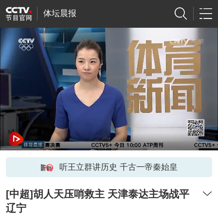
体坛晨报
听王立群讲历史 千古一帝秦始皇
[中超]胡人天压哨救主 天津泰达主场战平
辽宁