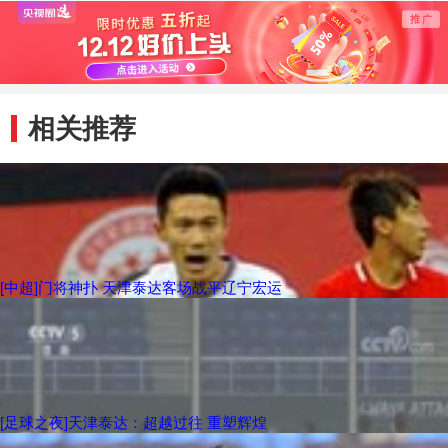
相关推荐
[中超]门将神扑 天津泰达客场战平辽宁宏运
[足球之夜]天津泰达：超越过往 重塑辉煌