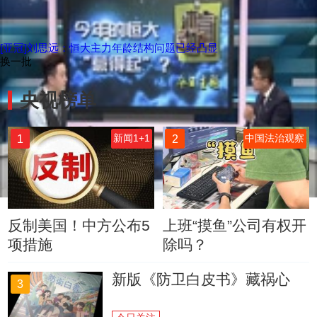
[亚冠]刘思远：恒大主力年龄结构问题已经凸显
换一批
央视榜单
1
2
新闻1+1
中国法治观察
反制美国！中方公布5
上班“摸鱼”公司有权开
项措施
除吗？
新版《防卫白皮书》藏祸心
3