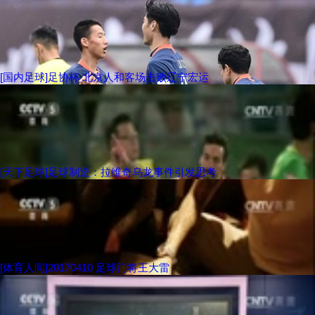
[国内足球]足协杯 北京人和客场击败辽宁宏运
[天下足球]足球制造：拉维奇乌龙事件引发思考
[体育人间]20170410 足球门将王大雷