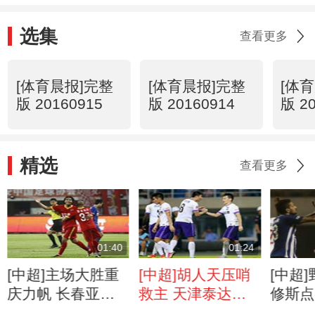
选集
查看更多
[体育晨报]完整
[体育晨报]完整
[体
版 20160915
版 20160914
版 2
精选
查看更多
01:40
01:24
[中超]主场大胜重
[中超]胡人天压哨
[中超
庆力帆 长春亚泰
救主 天津泰达主
修斯点
结束四连败
场战平辽宁
昌主场