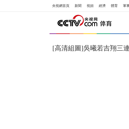
央視網首頁
新聞
視頻
經濟
體育
軍
[高清組圖]吳曦若吉翔三連