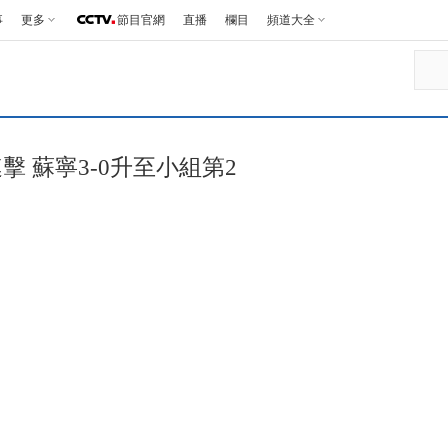
事
更多
節目官網
直播
欄目
頻道大全
擊 蘇寧3-0升至小組第2