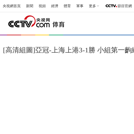
央視網首頁
新聞
視頻
經濟
體育
軍事
更多
節目官網
[高清組圖]亞冠-上海上港3-1勝 小組第一齣