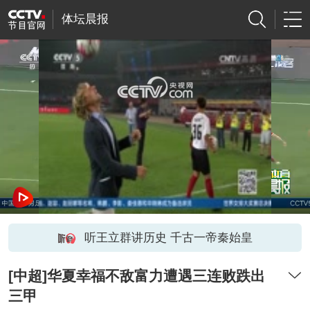
体坛晨报
网络开小差了，请稍后再试
听王立群讲历史 千古一帝秦始皇
[中超]华夏幸福不敌富力遭遇三连败跌出
三甲