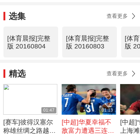
选集
查看更多
[体育晨报]完整
[体育晨报]完整
[体
版 20160804
版 20160803
版 2
精选
查看更多
01:47
01:13
[赛车]彼得汉塞尔
[中超]华夏幸福不
[中超]
称雄丝绸之路越野
敌富力遭遇三连败
上海滩
赛第一赛段
跌出三甲
胜河南