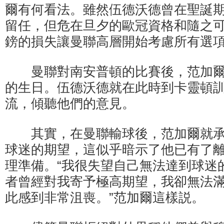
爾有何看法。雖然伍德沃德曾在聖誕
留任，但危在旦夕的歐冠資格和隨之可能
鎊的損失讓曼聯高層開始考慮所有選
曼聯對南安普頓的比賽後，范加爾
的生日。伍德沃德就在此時到卡靈頓
流，傾聽他們的意見。
其實，在曼聯輸球後，范加爾就承
球迷的期望，這似乎暗示了他已有了
理準備。“我很失望自己無法達到球迷
者曾經對我寄予極高期望，我卻無法
此感到非常沮喪。”范加爾這樣説。