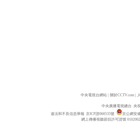
中央電視台網站
|
關於CCTV.com
|
中央廣播電視總台 央
違法和不良信息舉報
京ICP證060535號
京公網安備 1
網上傳播視聽節目許可證號 010200