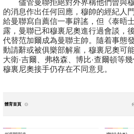
儘管曼聯拒絕對外界稱他們曾與穆
的消息作出任何回應，穆帥的經紀人門
給曼聯寫自薦信一事辟謠，但《泰晤
露，曼聯已和穆裏尼奧進行過會談，後者
代替范加爾成為曼聯主帥。隨着事態
動請辭或被俱樂部解雇，穆裏尼奧可
大衛·吉爾、弗格森、博比·查爾頓等
穆裏尼奧接手仍存在不同意見。
體育首頁