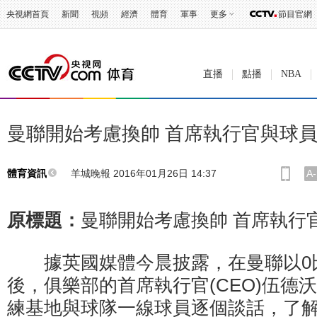
央視網首頁
新聞
視頻
經濟
體育
軍事
更多
節目官網
直播
點播
NBA
曼聯開始考慮換帥 首席執行官與球
羊城晚報 2016年01月26日 14:37
A-
體育資訊
原標題：
曼聯開始考慮換帥 首席執行
據英國媒體今晨披露，在曼聯以0比
後，俱樂部的首席執行官(CEO)伍德
練基地與球隊一線球員逐個談話，了