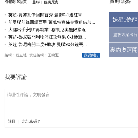
相關閱讀
實時熱點
曼聯
|
穆裏尼奧
英超-賈努扎伊回歸首秀 曼聯0-1遭紅軍...
妖星1條龍
前曼聯前鋒回歸西甲 萊萬特宣佈金童租借加...
大鱷出手安排“再就業” 穆裏尼奧無限接近...
籃改方案出台
英超-魯尼破門利物浦狂攻無果 0-1慘遭...
英超-魯尼梅開二度+助攻 曼聯90分鐘丟...
裏約奧運開
編輯：程立瑤
責任編輯：王曉遐
我要糾錯