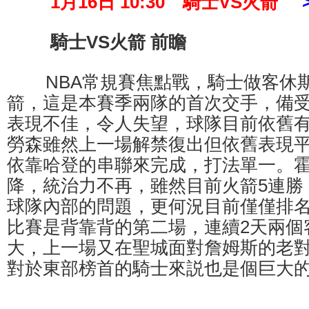
1月16日 10:30 騎士VS火箭
騎士VS火箭 前瞻
NBA常規賽焦點戰，騎士做客休斯
箭，這是本賽季兩隊的首次交手，備
表現不佳，令人失望，球隊目前依舊
勞森雖然上一場解禁復出但依舊表現
依靠哈登的串聯來完成，打法單一。
降，統治力不再，雖然目前火箭5連勝
球隊內部的問題，更何況目前僅僅排
比賽是背靠背的第二場，連續2天兩個
大，上一場又在聖城面對詹姆斯的老
對於東部榜首的騎士來説也是個巨大