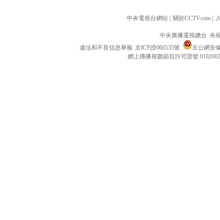
中央電視台網站
|
關於CCTV.com
|
中央廣播電視總台 央
違法和不良信息舉報
京ICP證060535號
京公網安備 1
網上傳播視聽節目許可證號 010200