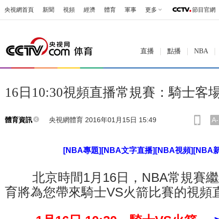
央視網首頁
新聞
視頻
經濟
體育
軍事
更多
節目官網
直播
點播
NBA
16日10:30視頻直播常規賽：騎士客
央視網體育 2016年01月15日 15:49
A-
體育資訊
[NBA專題]
[NBA文字直播]
[NBA視頻]
[NBA
北京時間1月16日，NBA常規賽
育將為您帶來騎士VS火箭比賽的視頻