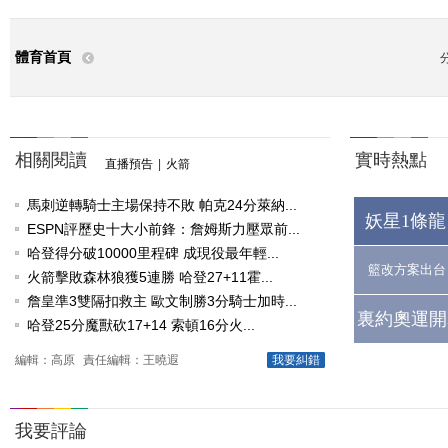
體育首頁
相關閱讀
實時熱點
直播預告
|
火箭
馬刺逆轉騎士主場保持不敗 帕克24分萊納...
妖星1條龍
ESPN評歷史十大小前鋒：詹姆斯力壓眾前...
哈登得分破10000里程碑 成現役最年輕...
籃改方案出台
火箭擊敗森林狼獲5連勝 哈登27+11霍...
詹皇準3雙隔扣救主 歐文制勝3分騎士加時...
裏約奧運開
哈登25分魔獸砍17+14 索頓16分火...
編輯：高原
責任編輯：王曉遐
我要糾錯