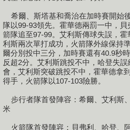
希爾、斯塔基和喬治在加時賽開始後
隊以99-93領先。霍華德兩罰一中，
箭隊追至97-99。艾利斯傳球失誤，
利斯兩次單打成功，火箭隊外線保持
爾分別投中三分，加時賽還有40.9秒時火
反超2分。艾利斯跳投不中，哈登失誤
會，艾利斯突破跳投不中，霍華德拿
得手，火箭隊以107-103險勝。
步行者隊首發陣容：希爾、艾利斯、
米
火箭隊首發陣容：貝弗利、哈登、阿