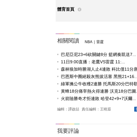
體育首頁
相關閱讀
NBA
|
雷霆
巴尼亞尼23+6砍關鍵8分 籃網奏凱送7...
11日9:00直播：老鷹VS雷霆 11:...
森林狼加時勝湖人止4連敗 科比僅11分唐.
巴恩斯中圈絕殺灰熊拔活塞 黑熊21+16..
綠軍擒公牛收穫2連勝 托馬斯20分巴特勒.
黃蜂18分痛宰熱火得連勝 沃克18分巴圖..
火箭險勝奇才拒連敗 哈登42+9+7沃爾...
編輯：譚啟喆
責任編輯：王曉遐