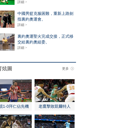
詳細 >
中國男籃克服困難，重新上路劍
指裏約奧運會。
詳細 >
裏約奧運聖火完成交接，正式移
交給裏約奧組委。
詳細 >
育炫圖
更多
競1-0拜仁佔先機
老鷹擊敗凱爾特人