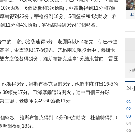
10次助攻、6個籃板和3次搶斷，亞當斯得到11分和7個
猛
摩爾得到22分，蒂格得到18分、5個籃板和4次助攻，科
到11分和4次搶斷，霍福德得到9分和7個籃板。
的，塞弗洛薩連得5分，老鷹隊以8-4領先。伊巴卡進
小高潮，雷霆隊以17-8領先。蒂格兩次跳投命中，穆斯卡
6。雙方之後各得幾分，維斯布魯克連拿5分結束首節，雷霆
下
獨得5分，維斯布魯克貢獻5分，他們率隊打出16-5的
2
6-39領先17分。巴澤摩爾這時開火，連中兩個三分球，
第二節，老鷹隊以49-60落後11分。
01
02
03
個籃板，維斯布魯克得到14分和6次助攻，杜蘭特得到9
04
澤摩爾得到18分。
05