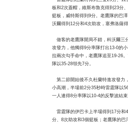
板和2次蓋帽，維斯布魯克得到23分、
籃板，威特斯得到9分。老鷹隊的巴澤
沃爾得到12分和4次助攻，塞弗洛薩得
做客的老鷹隊開局不錯，科沃爾三分中
攻發力，他獨得9分率隊打出13-0的
拉兩次勾手命中，老鷹隊追至19-2
隊以35-28領先7分。
第二節開始後不久杜蘭特進攻發力，他
小高潮，半場前2分35秒時雷霆隊以5
一人連得8分率隊以10-4的反擊波結束
雷霆隊的伊巴卡上半場得到17分和4
分、8次助攻和3個籃板；老鷹隊的巴