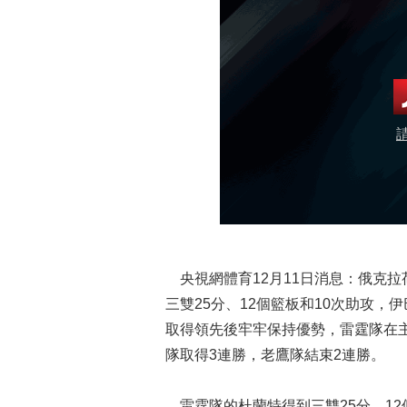
央視網體育12月11日消息：俄克拉
三雙25分、12個籃板和10次助攻
取得領先後牢牢保持優勢，雷霆隊在主場
隊取得3連勝，老鷹隊結束2連勝。
雷霆隊的杜蘭特得到三雙25分、12個