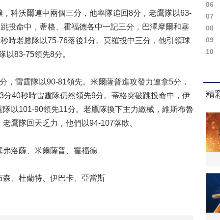
06
科沃爾連中兩個三分，他率隊追回8分，老鷹隊以63-
07
別跳投命中，蒂格、霍福德各中一記三分，巴澤摩爾和塞
08
09
秒時老鷹隊以75-76落後1分。莫羅投中三分，他引領球
10
以83-75領先8分。
，雷霆隊以90-81領先。米爾薩普進攻發力連拿5分，
3分40秒時雷霆隊仍然領先9分。蒂格突破跳投命中，伊
以101-90領先11分。老鷹隊換下主力繳械，維斯布魯
鷹隊回天乏力，他們以94-107落敗。
弗洛薩、米爾薩普、霍福德
森、杜蘭特、伊巴卡、亞當斯