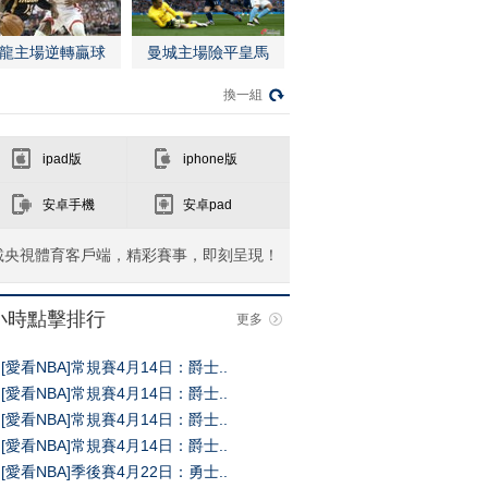
龍主場逆轉贏球
曼城主場險平皇馬
換一組
ipad版
iphone版
安卓手機
安卓pad
載央視體育客戶端，精彩賽事，即刻呈現！
4小時點擊排行
更多
[愛看NBA]常規賽4月14日：爵士..
[愛看NBA]常規賽4月14日：爵士..
[愛看NBA]常規賽4月14日：爵士..
[愛看NBA]常規賽4月14日：爵士..
[愛看NBA]季後賽4月22日：勇士..