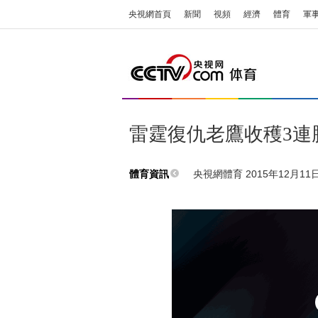
央視網首頁
新聞
視頻
經濟
體育
軍
雷霆復仇老鷹收穫3連勝 K
央視網體育 2015年12月11日 
體育資訊