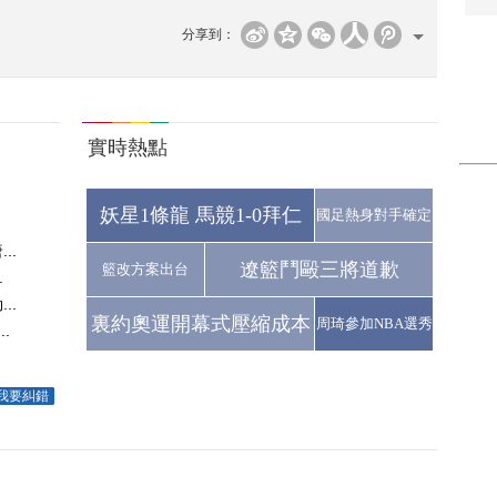
分享到：
實時熱點
妖星1條龍 馬競1-0拜仁
國足熱身對手確定
..
遼籃鬥毆三將道歉
籃改方案出台
.
..
裏約奧運開幕式壓縮成本
周琦參加NBA選秀
.
我要糾錯