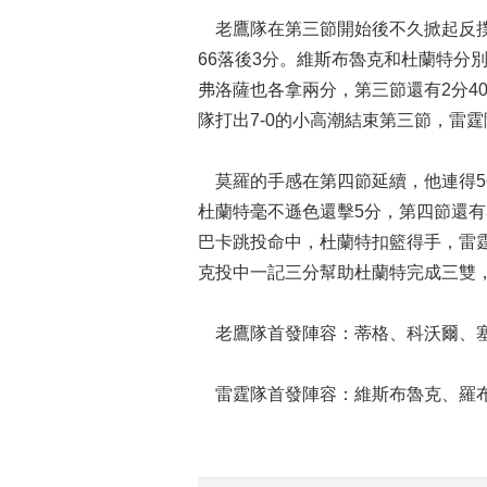
老鷹隊在第三節開始後不久掀起反撲，
66落後3分。維斯布魯克和杜蘭特分
弗洛薩也各拿兩分，第三節還有2分40
隊打出7-0的小高潮結束第三節，雷霆隊
莫羅的手感在第四節延續，他連得5分
杜蘭特毫不遜色還擊5分，第四節還有
巴卡跳投命中，杜蘭特扣籃得手，雷霆隊
克投中一記三分幫助杜蘭特完成三雙，老
老鷹隊首發陣容：蒂格、科沃爾、塞
雷霆隊首發陣容：維斯布魯克、羅布