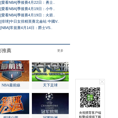
[愛看NBA]季後賽4月22日：勇士..
[愛看NBA]季後賽4月19日：小牛..
[愛看NBA]季後賽4月19日：火箭..
[排球]中日女排精英賽北侖站 中國V..
[NBA]常規賽4月14日：爵士VS..
央視體育客戶端
點擊或掃描下載