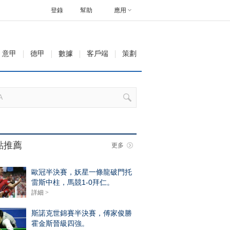
登錄
幫助
應用
意甲
德甲
數據
客戶端
策劃
點推薦
更多
歐冠半決賽，妖星一條龍破門托
雷斯中柱，馬競1-0拜仁。
詳細 >
斯諾克世錦賽半決賽，傅家俊勝
霍金斯晉級四強。