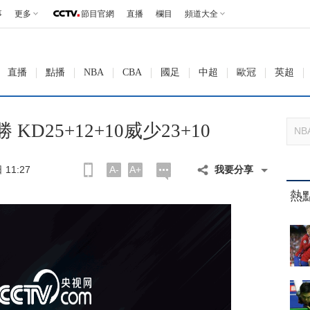
事
更多
節目官網
直播
欄目
頻道大全
直播
點播
NBA
CBA
國足
中超
歐冠
英超
D25+12+10威少23+10
11:27
A-
A+
我要分享
熱